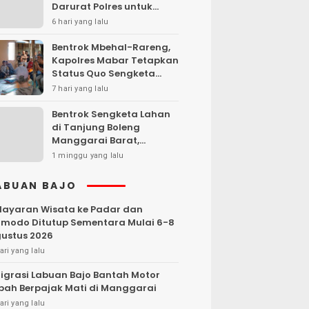
Darurat Polres untuk
Laporan Kamtibmas
6 hari yang lalu
Bentrok Mbehal-Rareng,
Kapolres Mabar Tetapkan
Status Quo Sengketa
Lengkong Warang
7 hari yang lalu
Bentrok Sengketa Lahan
di Tanjung Boleng
Manggarai Barat,
Kendaraan Dibakar
1 minggu yang lalu
ABUAN BAJO
layaran Wisata ke Padar dan
modo Ditutup Sementara Mulai 6-8
ustus 2026
ari yang lalu
igrasi Labuan Bajo Bantah Motor
bah Berpajak Mati di Manggarai
ari yang lalu