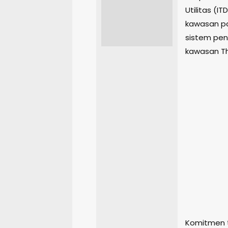
Utilitas (
kawasan pa
sistem peng
kawasan Th
Komitmen t