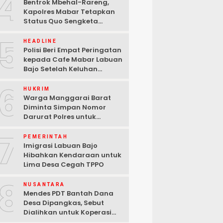
4
Bentrok Mbehal-Rareng,
Kapolres Mabar Tetapkan
Status Quo Sengketa
Lengkong Warang
5
HEADLINE
Polisi Beri Empat Peringatan
kepada Cafe Mabar Labuan
Bajo Setelah Keluhan
Warga di Media Sosial
6
HUKRIM
Warga Manggarai Barat
Diminta Simpan Nomor
Darurat Polres untuk
Laporan Kamtibmas
7
PEMERINTAH
Imigrasi Labuan Bajo
Hibahkan Kendaraan untuk
Lima Desa Cegah TPPO
8
NUSANTARA
Mendes PDT Bantah Dana
Desa Dipangkas, Sebut
Dialihkan untuk Koperasi
Merah Putih