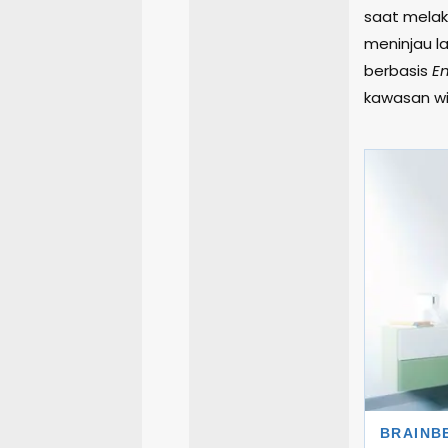
saat melak
meninjau l
berbasis
En
kawasan wi