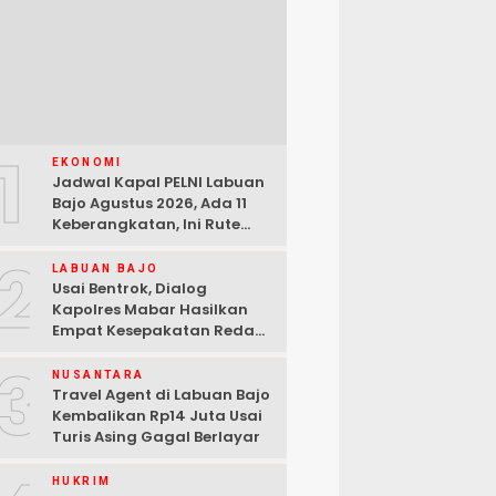
1
EKONOMI
Jadwal Kapal PELNI Labuan
Bajo Agustus 2026, Ada 11
Keberangkatan, Ini Rute
Lengkapnya
2
LABUAN BAJO
Usai Bentrok, Dialog
Kapolres Mabar Hasilkan
Empat Kesepakatan Redam
Konflik Lengkong Warang
3
NUSANTARA
Travel Agent di Labuan Bajo
Kembalikan Rp14 Juta Usai
Turis Asing Gagal Berlayar
HUKRIM