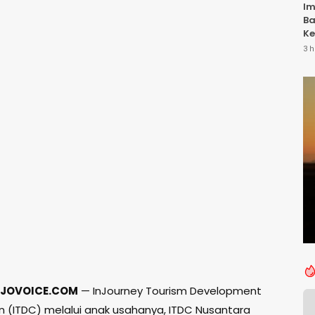
Im
Ba
Ke
Li
3 h
T
JOVOICE.COM
— InJourney Tourism Development
n (ITDC) melalui anak usahanya, ITDC Nusantara