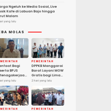
rga Ngeluh ke Media Sosial, Live
sik Kafe di Labuan Bajo hingga
rut Malam
ari yang lalu
EBA MOLAS
EMERINTAH
PEMERINTAH
nfaat Bagi
DPPKB Manggarai
serta BPJS
Barat Layani MOW
tenagakerjaan
Gratis bagi Lima
pat Santunan
Peserta, Biaya
ari yang lalu
2 hari yang lalu
matian hingga
Ditanggung
asiswa Anak
Pemerintah
EMERINTAH
PEMERINTAH