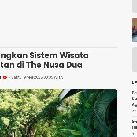
N
ngkan Sistem Wisata
tan di The Nusa Dua
i
Sabtu, 9 Mei 2026 00:05 WITA
L
Pe
Ko
Ag
2 h
Im
Hi
3 h