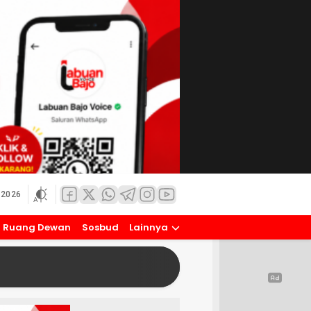
 2026
Ruang Dewan
Sosbud
Lainnya