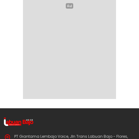
PT Giantama Lembajo Voice, Jln Trans Labuan Bajo - Flores,