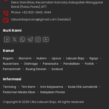
Desa Golo Bilas, Kecamatan Komodo, Kabupaten Manggarai
Barat (Pulau Flores), NTT
Phone: +62 823-2942-4144
labuanbajovoice@gmail.com (redaksi)
Ikuti Kami
Kanal
Ragam
Ekonomi
Hukrim
Lipsus
Labuan Bajo
Ngopi
Nusantara
Olahraga
Pariwisata
Pendidikan
Politik
Pemerintah
Ruang Dewan
Sosbud
Informasi
Tentang
Tim Kami
Info Kerjasama
Kode Etik Jurnalistik
Pedoman Media Siber
Kebijakan Privasi
Copyright © 2026 | Ata Labuan Bajo. All rights reserved.