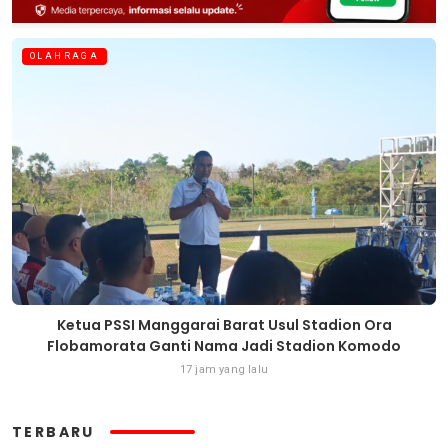
OLAHRAGA
Ketua PSSI Manggarai Barat Usul Stadion Ora
Flobamorata Ganti Nama Jadi Stadion Komodo
17 jam yang lalu
TERBARU