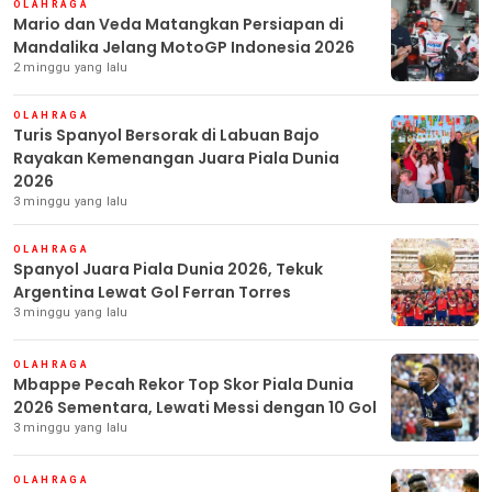
OLAHRAGA
Mario dan Veda Matangkan Persiapan di
Mandalika Jelang MotoGP Indonesia 2026
2 minggu yang lalu
OLAHRAGA
Turis Spanyol Bersorak di Labuan Bajo
Rayakan Kemenangan Juara Piala Dunia
2026
3 minggu yang lalu
OLAHRAGA
Spanyol Juara Piala Dunia 2026, Tekuk
Argentina Lewat Gol Ferran Torres
3 minggu yang lalu
OLAHRAGA
Mbappe Pecah Rekor Top Skor Piala Dunia
2026 Sementara, Lewati Messi dengan 10 Gol
3 minggu yang lalu
OLAHRAGA