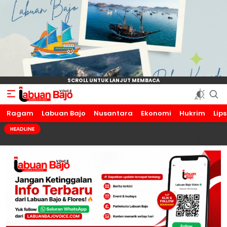
Ragam
Labuan Bajo Voice
Humanis dan Inspiratif
Labuan Bajo
Nusantara
Ekonomi
Hukrim
Lip
HEADLINE