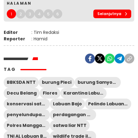
HALAMAN
1
2
3
4
5
6
Selanjutnya
Editor
: Tim Redaksi
Reporter
: Hamid
TAG
BBKSDA NTT
burung Pleci
burung Samyong
Decu Belang
Flores
Karantina Labuan Bajo
konservasi satwa
Labuan Bajo
Pelindo Labuan Bajo
penyelundupan satwa liar
perdagangan burung ilegal
Polres Manggarai Barat
satwa liar NTT
TNI AL Labuan Bajo
wildlife trade ilegal