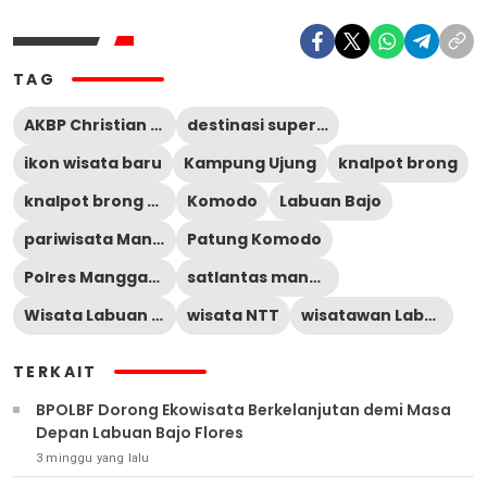
TAG
AKBP Christian Kadang
destinasi super prioritas
ikon wisata baru
Kampung Ujung
knalpot brong
knalpot brong sitaan
Komodo
Labuan Bajo
pariwisata Manggarai Barat
Patung Komodo
Polres Manggarai Barat
satlantas manggarai barat
Wisata Labuan Bajo
wisata NTT
wisatawan Labuan Bajo
TERKAIT
BPOLBF Dorong Ekowisata Berkelanjutan demi Masa
Depan Labuan Bajo Flores
3 minggu yang lalu