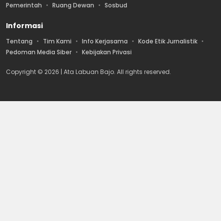
Pemerintah
Ruang Dewan
Sosbud
Informasi
Tentang
Tim Kami
Info Kerjasama
Kode Etik Jurnalistik
Pedoman Media Siber
Kebijakan Privasi
Copyright © 2026 | Ata Labuan Bajo. All rights reserved.