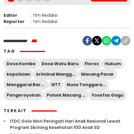
Editor
: Tim Redaksi
Reporter
: Tim Redaksi
TAG
Desa Kombo
Desa Watu Baru
Flores
Hukum
kepolisian
kriminal Manggarai Barat
Macang Pacar
Manggarai Barat
NTT
Nusa Tenggara Timur
Pengeroyokan
Polsek Macang Pacar
Yosefas Gagu
TERKAIT
ITDC Golo Mori Peringati Hari Anak Nasional Lewat
Program Skrining Kesehatan 100 Anak SD