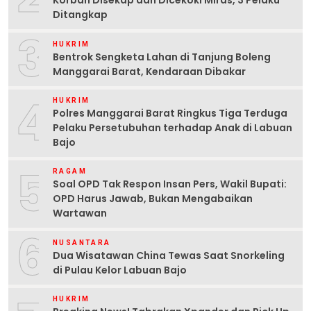
Korban Disekap dan Dicekoki Miras, 3 Pelaku
Ditangkap
3
HUKRIM
Bentrok Sengketa Lahan di Tanjung Boleng
Manggarai Barat, Kendaraan Dibakar
4
HUKRIM
Polres Manggarai Barat Ringkus Tiga Terduga
Pelaku Persetubuhan terhadap Anak di Labuan
Bajo
5
RAGAM
Soal OPD Tak Respon Insan Pers, Wakil Bupati:
OPD Harus Jawab, Bukan Mengabaikan
Wartawan
6
NUSANTARA
Dua Wisatawan China Tewas Saat Snorkeling
di Pulau Kelor Labuan Bajo
HUKRIM