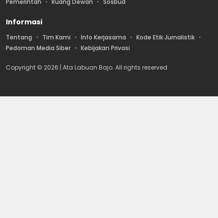
Pemerintah
Ruang Dewan
Sosbud
Informasi
Tentang
Tim Kami
Info Kerjasama
Kode Etik Jurnalistik
Pedoman Media Siber
Kebijakan Privasi
Copyright © 2026 | Ata Labuan Bajo. All rights reserved.