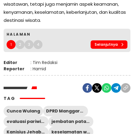
wisatawan, tetapi juga menjamin aspek keamanan,
kenyamanan, keselamatan, keberlanjutan, dan kualitas
destinasi wisata.
HALAMAN
1
2
3
4
Selanjutnya
Editor
: Tim Redaksi
Reporter
: Hamid
TAG
Cunca Wulang
DPRD Manggarai Barat
evaluasi pariwisata daerah
jembatan patah Cunca Wulang
Kanisius Jehabut
keselamatan wisata