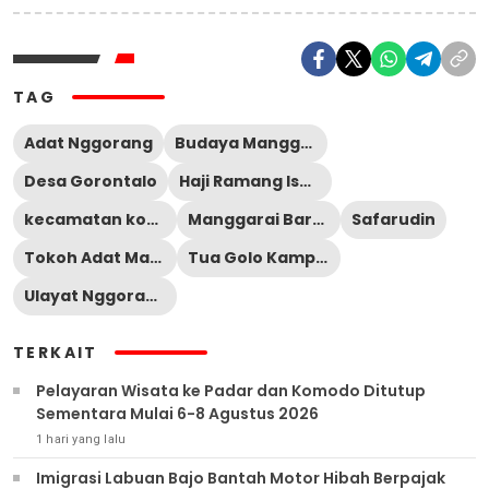
TAG
Adat Nggorang
Budaya Manggarai
Desa Gorontalo
Haji Ramang Ishaka
kecamatan komodo
Manggarai Barat
Safarudin
Tokoh Adat Manggarai
Tua Golo Kampung Gorontalo
Ulayat Nggorang
TERKAIT
Pelayaran Wisata ke Padar dan Komodo Ditutup
Sementara Mulai 6-8 Agustus 2026
1 hari yang lalu
Imigrasi Labuan Bajo Bantah Motor Hibah Berpajak