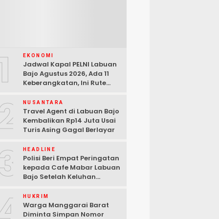
1
EKONOMI
Jadwal Kapal PELNI Labuan
Bajo Agustus 2026, Ada 11
Keberangkatan, Ini Rute
Lengkapnya
2
NUSANTARA
Travel Agent di Labuan Bajo
Kembalikan Rp14 Juta Usai
Turis Asing Gagal Berlayar
3
HEADLINE
Polisi Beri Empat Peringatan
kepada Cafe Mabar Labuan
Bajo Setelah Keluhan
Warga di Media Sosial
4
HUKRIM
Warga Manggarai Barat
Diminta Simpan Nomor