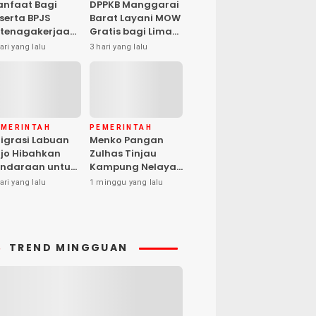
nfaat Bagi
DPPKB Manggarai
serta BPJS
Barat Layani MOW
tenagakerjaan
Gratis bagi Lima
pat Santunan
Peserta, Biaya
ari yang lalu
3 hari yang lalu
matian hingga
Ditanggung
asiswa Anak
Pemerintah
EMERINTAH
PEMERINTAH
igrasi Labuan
Menko Pangan
jo Hibahkan
Zulhas Tinjau
ndaraan untuk
Kampung Nelayan
ma Desa Cegah
Modern Warloka,
ari yang lalu
1 minggu yang lalu
PPO
Dilengkapi 29
Sarana
Pendukung
TREND MINGGUAN