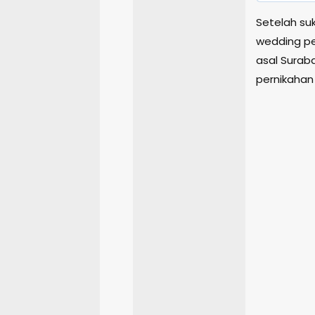
Setelah su
wedding pe
asal Suraba
pernikahan