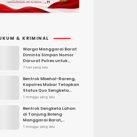
UKUM & KRIMINAL
Warga Manggarai Barat
Diminta Simpan Nomor
Darurat Polres untuk
Laporan Kamtibmas
7 hari yang lalu
Bentrok Mbehal-Rareng,
Kapolres Mabar Tetapkan
Status Quo Sengketa
Lengkong Warang
1 minggu yang lalu
Bentrok Sengketa Lahan
di Tanjung Boleng
Manggarai Barat,
Kendaraan Dibakar
1 minggu yang lalu