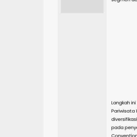
Langkah in
Pariwisata
diversifika
pada penye
Conventions