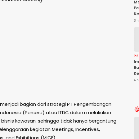
Ma
Pe
Ke
Da
3 h
Ke
Be
P
Im
Ba
Ke
Li
4 h
T
i menjadi bagian dari strategi PT Pengembangan
 Indonesia (Persero) atau ITDC dalam melakukan
si bisnis kawasan, sehingga tidak hanya bergantung
lenggaraan kegiatan Meetings, Incentives,
, and Exhibitions (MICE).