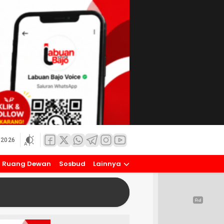
 2026
Ruang Dewan
Sosbud
Lainnya