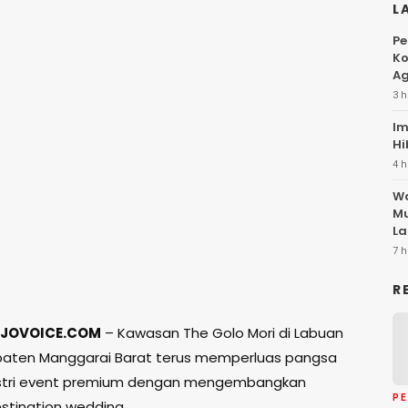
L
Pe
Ko
Ag
3 h
Im
Hi
4 h
Wa
Mu
La
7 h
R
JOVOICE.COM
– Kawasan The Golo Mori di Labuan
paten Manggarai Barat terus memperluas pangsa
ustri event premium dengan mengembangkan
P
tination wedding.