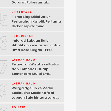
Darurat Polres untuk
Laporan Kamtibmas
5
NUSANTARA
Flores Siap Miliki Jalur
Peziarahan Katolik Pertama
Berkonsep Camino
Santiago
6
PEMERINTAH
Imigrasi Labuan Bajo
Hibahkan Kendaraan untuk
Lima Desa Cegah TPPO
7
LABUAN BAJO
Pelayaran Wisata ke Padar
dan Komodo Ditutup
Sementara Mulai 6-8
Agustus 2026
8
LABUAN BAJO
Warga Ngeluh ke Media
Sosial, Live Musik Kafe di
Labuan Bajo hingga Larut
Malam
POLITIK