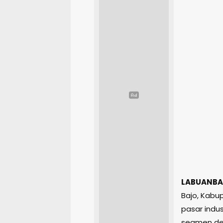
LABUANBA
Bajo, Kabu
pasar ind
segmen des