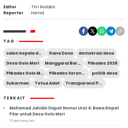
Editor
: Tim Redaksi
Reporter
: Hamid
TAG
calon kepala desa
Dana Desa
demokrasi desa
Desa Golo Mori
Manggarai Barat
Pilkades 2026
Pilkades Golo Mori
Pilkades Serentak
politik desa
Sukarman
Tetua Adat
Transparansi Pemerintahan Desa
TERKAIT
Mohamad Jahidin Dapat Nomor Urut 4, Bawa Empat
Pilar untuk Desa Golo Mori
13 jam yang lalu