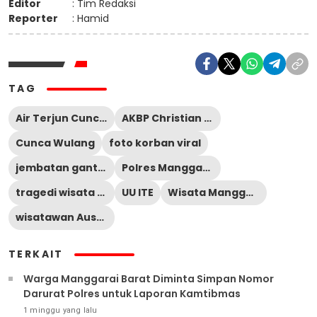
Editor
: Tim Redaksi
Reporter
: Hamid
TAG
Air Terjun Cunca Wulang
AKBP Christian Kadang
Cunca Wulang
foto korban viral
jembatan gantung Cunca Wulang
Polres Manggarai Barat
tragedi wisata Labuan Bajo
UU ITE
Wisata Manggarai Barat
wisatawan Austria
TERKAIT
Warga Manggarai Barat Diminta Simpan Nomor
Darurat Polres untuk Laporan Kamtibmas
1 minggu yang lalu