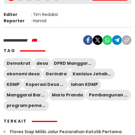
Editor
: Tim Redaksi
Reporter
: Hamid
TAG
Demokrat
desa
DPRD Manggarai Barat
ekonomi desa
Gerindra
Kanisius Jehabut
KDMP
Koperasi Desa Merah Putih
lahan KDMP
Manggarai Barat
Mario Pranda
Pembangunan Desa
program pemerintah pusat
TERKAIT
Flores Siap Miliki Jalur Peziarahan Katolik Pertama