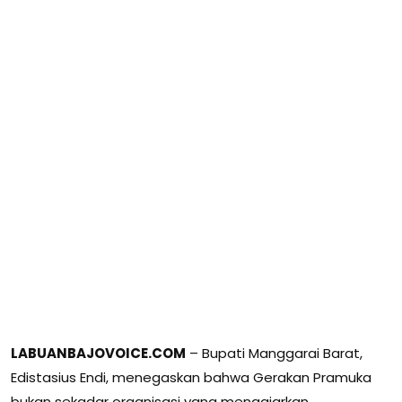
LABUANBAJOVOICE.COM
– Bupati Manggarai Barat,
Edistasius Endi, menegaskan bahwa Gerakan Pramuka
bukan sekadar organisasi yang mengajarkan