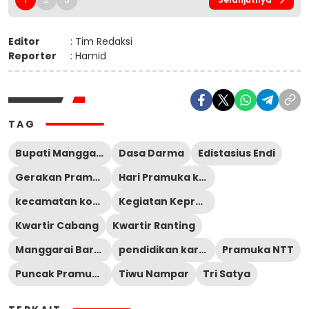
Editor
: Tim Redaksi
Reporter
: Hamid
TAG
Bupati Manggarai Barat
Dasa Darma
Edistasius Endi
Gerakan Pramuka
Hari Pramuka ke-64
kecamatan komodo
Kegiatan Kepramukaan
Kwartir Cabang
Kwartir Ranting
Manggarai Barat
pendidikan karakter
Pramuka NTT
Puncak Pramuka Muhamat Sutar
Tiwu Nampar
Tri Satya