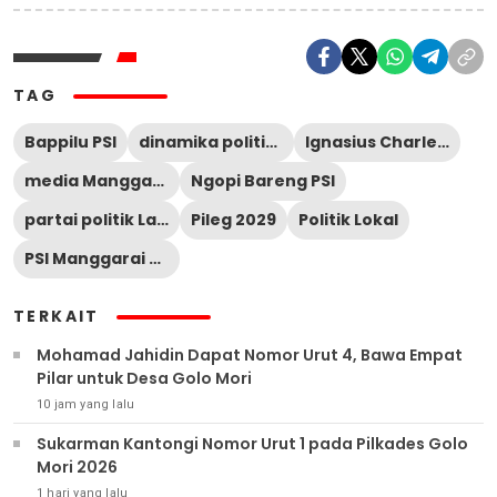
TAG
Bappilu PSI
dinamika politik Mabar
Ignasius Charles Angliwarman
media Manggarai Barat
Ngopi Bareng PSI
partai politik Labuan Bajo
Pileg 2029
Politik Lokal
PSI Manggarai Barat
TERKAIT
Mohamad Jahidin Dapat Nomor Urut 4, Bawa Empat
Pilar untuk Desa Golo Mori
10 jam yang lalu
Sukarman Kantongi Nomor Urut 1 pada Pilkades Golo
Mori 2026
1 hari yang lalu