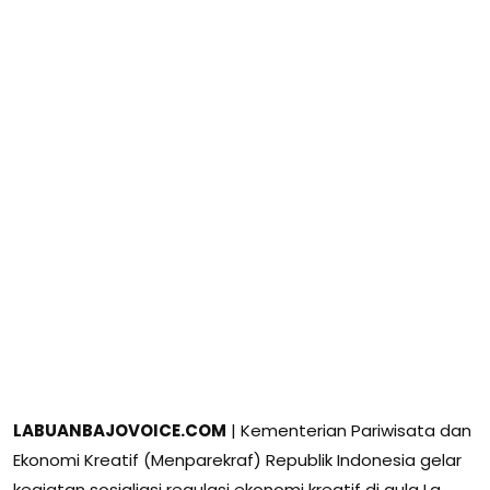
LABUANBAJOVOICE.COM
| Kementerian Pariwisata dan
Ekonomi Kreatif (Menparekraf) Republik Indonesia gelar
kegiatan sosialiasi regulasi ekonomi kreatif di aula La