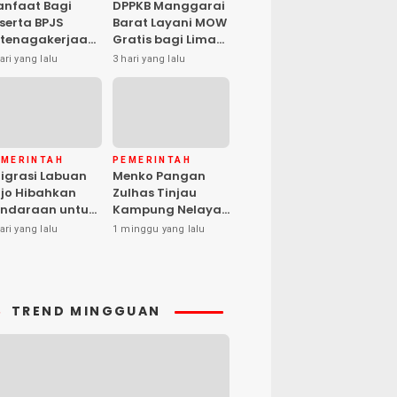
nfaat Bagi
DPPKB Manggarai
serta BPJS
Barat Layani MOW
tenagakerjaan
Gratis bagi Lima
pat Santunan
Peserta, Biaya
ari yang lalu
3 hari yang lalu
matian hingga
Ditanggung
asiswa Anak
Pemerintah
EMERINTAH
PEMERINTAH
igrasi Labuan
Menko Pangan
jo Hibahkan
Zulhas Tinjau
ndaraan untuk
Kampung Nelayan
ma Desa Cegah
Modern Warloka,
ari yang lalu
1 minggu yang lalu
PPO
Dilengkapi 29
Sarana
Pendukung
TREND MINGGUAN