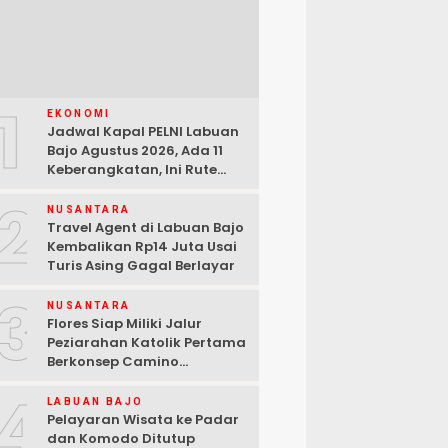
1
EKONOMI
Jadwal Kapal PELNI Labuan
Bajo Agustus 2026, Ada 11
Keberangkatan, Ini Rute
Lengkapnya
2
NUSANTARA
Travel Agent di Labuan Bajo
Kembalikan Rp14 Juta Usai
Turis Asing Gagal Berlayar
3
NUSANTARA
Flores Siap Miliki Jalur
Peziarahan Katolik Pertama
Berkonsep Camino
Santiago
4
LABUAN BAJO
Pelayaran Wisata ke Padar
dan Komodo Ditutup