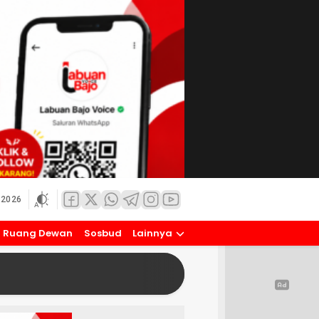
 2026
Ruang Dewan
Sosbud
Lainnya