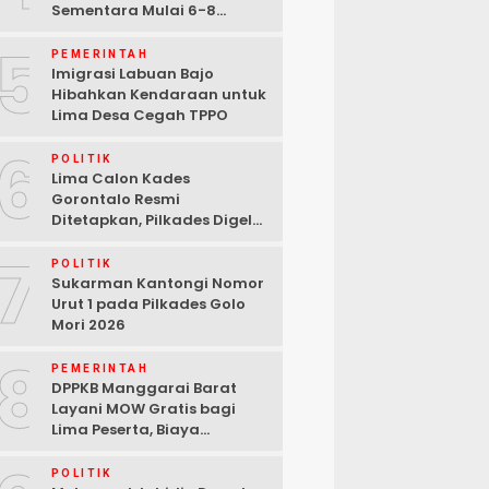
Sementara Mulai 6-8
Agustus 2026
5
PEMERINTAH
Imigrasi Labuan Bajo
Hibahkan Kendaraan untuk
Lima Desa Cegah TPPO
6
POLITIK
Lima Calon Kades
Gorontalo Resmi
Ditetapkan, Pilkades Digelar
29 September 2026
7
POLITIK
Sukarman Kantongi Nomor
Urut 1 pada Pilkades Golo
Mori 2026
8
PEMERINTAH
DPPKB Manggarai Barat
Layani MOW Gratis bagi
Lima Peserta, Biaya
Ditanggung Pemerintah
POLITIK