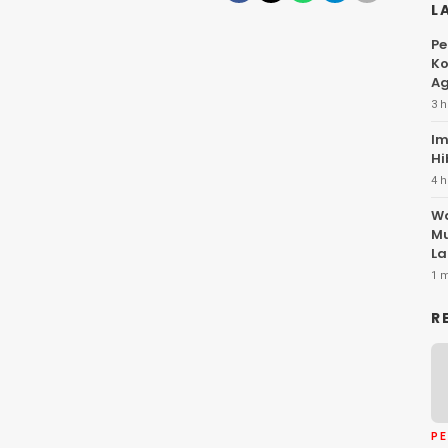
L
Pe
Ko
Ag
3 h
Im
Hi
4 h
Wa
Mu
La
1 
R
P