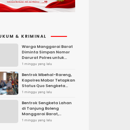
UKUM & KRIMINAL
Warga Manggarai Barat
Diminta Simpan Nomor
Darurat Polres untuk
Laporan Kamtibmas
1 minggu yang lalu
Bentrok Mbehal-Rareng,
Kapolres Mabar Tetapkan
Status Quo Sengketa
Lengkong Warang
1 minggu yang lalu
Bentrok Sengketa Lahan
di Tanjung Boleng
Manggarai Barat,
Kendaraan Dibakar
1 minggu yang lalu