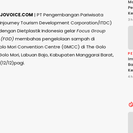
Ma
Pe
Ke
JOVOICE.COM
| PT Pengembangan Pariwisata
Da
3 h
(Injourney Tourism Development Corporation/ITDC)
Ke
Be
dengan Dietplastik Indonesia gelar
Focus Group
 (FGD)
membahas pengelolaan sampah di
lo Mori Convention Centre (GMCC) di The Golo
 Golo Mori, Labuan Bajo, Kabupaten Manggarai Barat,
P
Im
(12/12)pagi.
Ba
Ke
Li
4 h
T