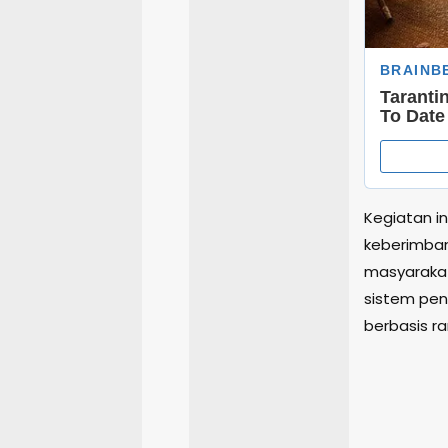
Kegiatan i
keberimban
masyaraka
sistem pen
berbasis r