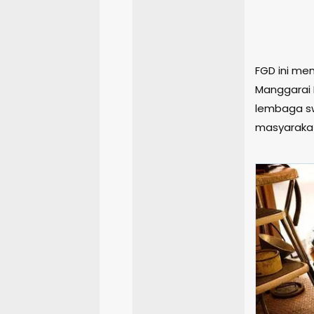
FGD ini me
Manggarai 
lembaga sw
masyaraka