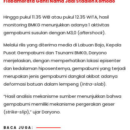
Flobamorata Ganti Nama Jadi Stadion Komodo
Hingga pukul 11.35 WIB atau pukul 12.35 WITA, hasil
monitoring BMKG menunjukkan adanya 1 aktivitas
gempabumi susulan dengan M3,0 (
aftershock
).
Melalui rilis yang diterima media di Labuan Bajo, Kepala
Pusat Gempabumi dan Tsunami BMKG, Daryono
menjelaskan, dengan memperhatikan lokasi episenter
dan kedalaman hiposenternya, gempabumi yang terjadi
merupakan jenis gempabumi dangkal akibat adanya
deformasi batuan dalam lempeng (
intra-slab
).
“Hasil analisis mekanisme sumber menunjukkan bahwa
gempabumi memiliki mekanisme pergerakan geser
(
strike-slip
),” ujar Daryono.
BACA JUGA: