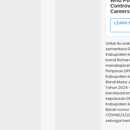
Untuk itu wak
sementara 
Kabupaten 
barat Richar
menetapkan
Pimpinan DP
Kabupaten 
Barat Masa 
Tahun 2024 –
berdasarkan
keputusan D
Kabupaten 
Barat nomor
17/DPRD/X/20
sebagai beri