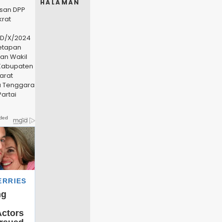
HALAMAN
usan DPP
krat
PD/X/2024
etapan
an Wakil
Kabupaten
arat
a Tenggara
Partai