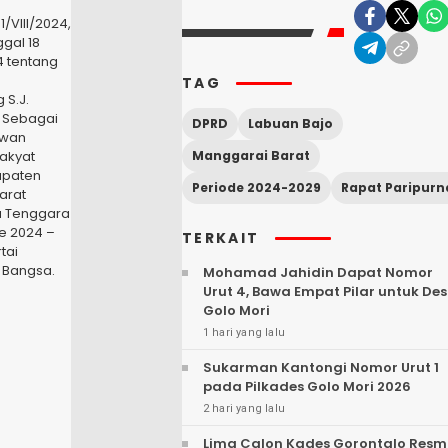
/VIII/2024,
gal 18
4 tentang
TAG
 S.J.
I Sebagai
DPRD
Labuan Bajo
ewan
akyat
Manggarai Barat
upaten
Periode 2024-2029
Rapat Paripurn
arat
a Tenggara
e 2024 –
TERKAIT
tai
 Bangsa.
Mohamad Jahidin Dapat Nomor
Urut 4, Bawa Empat Pilar untuk De
Golo Mori
1 hari yang lalu
Sukarman Kantongi Nomor Urut 1
pada Pilkades Golo Mori 2026
2 hari yang lalu
Lima Calon Kades Gorontalo Resm