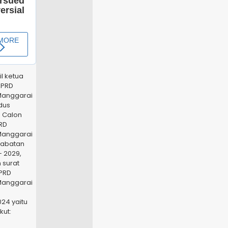
il ketua
DPRD
Manggarai
dus
 Calon
RD
Manggarai
Jabatan
 2029,
 surat
PRD
Manggarai
24 yaitu
kut: