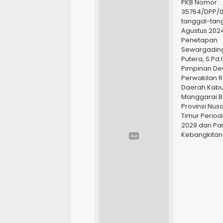
PKB Nomor :
35764/DPP/01
tanggal-tang
Agustus 202
Penetapan
Sewargading
Putera, S.Pd.
Pimpinan D
Perwakilan R
Daerah Kab
Manggarai B
Provinsi Nus
Timur Period
2029 dari Par
Kebangkitan