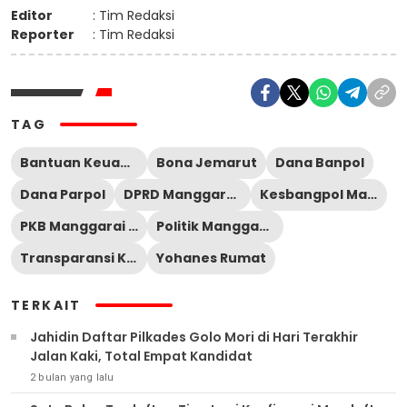
Editor
: Tim Redaksi
Reporter
: Tim Redaksi
TAG
Bantuan Keuangan Partai Politik
Bona Jemarut
Dana Banpol
Dana Parpol
DPRD Manggarai Timur
Kesbangpol Manggarai Timur
PKB Manggarai Timur
Politik Manggarai Timur
Transparansi Keuangan Partai
Yohanes Rumat
TERKAIT
Jahidin Daftar Pilkades Golo Mori di Hari Terakhir
Jalan Kaki, Total Empat Kandidat
2 bulan yang lalu