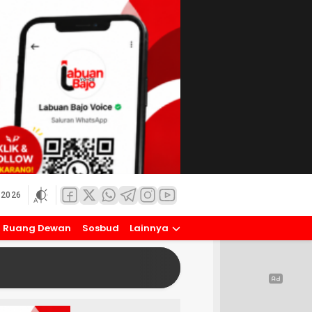
 2026
Ruang Dewan
Sosbud
Lainnya