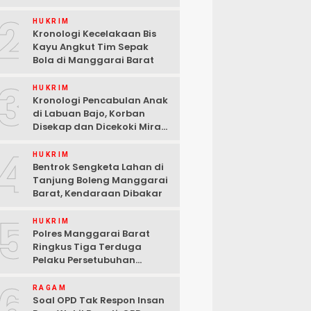
2
HUKRIM
Kronologi Kecelakaan Bis
Kayu Angkut Tim Sepak
Bola di Manggarai Barat
3
HUKRIM
Kronologi Pencabulan Anak
di Labuan Bajo, Korban
Disekap dan Dicekoki Miras,
3 Pelaku Ditangkap
4
HUKRIM
Bentrok Sengketa Lahan di
Tanjung Boleng Manggarai
Barat, Kendaraan Dibakar
5
HUKRIM
Polres Manggarai Barat
Ringkus Tiga Terduga
Pelaku Persetubuhan
terhadap Anak di Labuan
6
Bajo
RAGAM
Soal OPD Tak Respon Insan