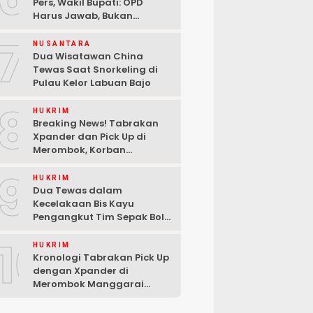
Pers, Wakil Bupati: OPD
Harus Jawab, Bukan
Mengabaikan Wartawan
7
NUSANTARA
Dua Wisatawan China
Tewas Saat Snorkeling di
Pulau Kelor Labuan Bajo
8
HUKRIM
Breaking News! Tabrakan
Xpander dan Pick Up di
Merombok, Korban
Dilarikan ke RSUD Komodo
9
HUKRIM
Dua Tewas dalam
Kecelakaan Bis Kayu
Pengangkut Tim Sepak Bola
di Ndoso Manggarai Barat
10
HUKRIM
Kronologi Tabrakan Pick Up
dengan Xpander di
Merombok Manggarai
Barat