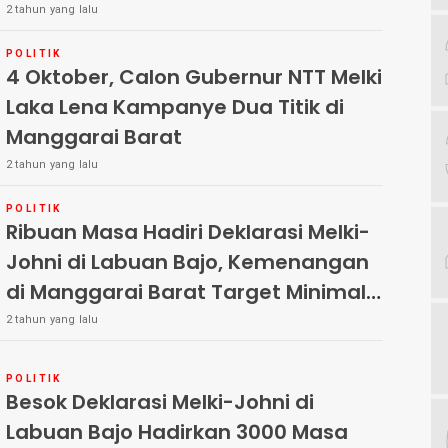
2 tahun yang lalu
POLITIK
4 Oktober, Calon Gubernur NTT Melki
Laka Lena Kampanye Dua Titik di
Manggarai Barat
2 tahun yang lalu
POLITIK
Ribuan Masa Hadiri Deklarasi Melki-
Johni di Labuan Bajo, Kemenangan
di Manggarai Barat Target Minimal
40 Persen
2 tahun yang lalu
POLITIK
Besok Deklarasi Melki-Johni di
Labuan Bajo Hadirkan 3000 Masa