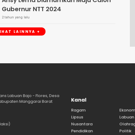
Ansy Lema Diumumkan Maju Calon
Gubernur NTT 2024
2 tahun yang lalu
LIHAT LAINNYA +
ans Labuan Bajo - Flores, Desa
Kanal
abupaten Manggarai Barat
Ragam
Ekonom
Lipsus
Labuan 
aksi)
Nusantara
Olahra
Pendidikan
Politik