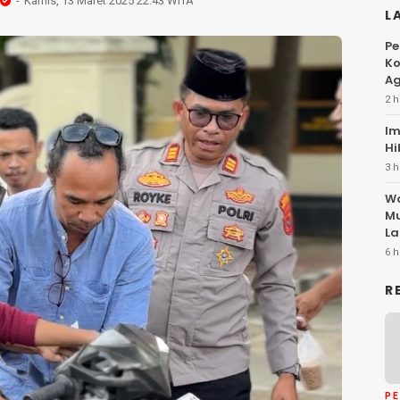
Kamis, 13 Maret 2025 22:43 WITA
L
Pe
Ko
Ag
2 h
Im
Hi
3 h
Wa
Mu
La
6 h
R
P