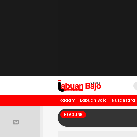
Labuan Bajo Voice
Humanis dan Inspiratif
Ragam
Labuan Bajo
Nusantara
HEADLINE