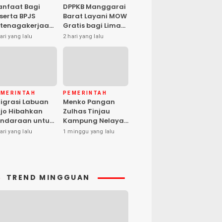
nfaat Bagi
DPPKB Manggarai
serta BPJS
Barat Layani MOW
tenagakerjaan
Gratis bagi Lima
pat Santunan
Peserta, Biaya
ari yang lalu
2 hari yang lalu
matian hingga
Ditanggung
asiswa Anak
Pemerintah
EMERINTAH
PEMERINTAH
igrasi Labuan
Menko Pangan
jo Hibahkan
Zulhas Tinjau
ndaraan untuk
Kampung Nelayan
ma Desa Cegah
Modern Warloka,
ari yang lalu
1 minggu yang lalu
PPO
Dilengkapi 29
Sarana
Pendukung
TREND MINGGUAN