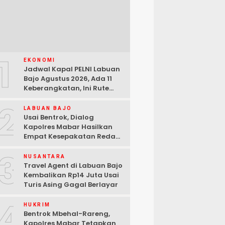
1
EKONOMI
Jadwal Kapal PELNI Labuan
Bajo Agustus 2026, Ada 11
Keberangkatan, Ini Rute
Lengkapnya
2
LABUAN BAJO
Usai Bentrok, Dialog
Kapolres Mabar Hasilkan
Empat Kesepakatan Redam
Konflik Lengkong Warang
3
NUSANTARA
Travel Agent di Labuan Bajo
Kembalikan Rp14 Juta Usai
Turis Asing Gagal Berlayar
4
HUKRIM
Bentrok Mbehal-Rareng,
Kapolres Mabar Tetapkan