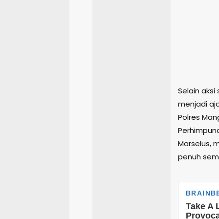
Selain aks
menjadi aj
Polres Man
Perhimpuna
Marselus, 
penuh sema