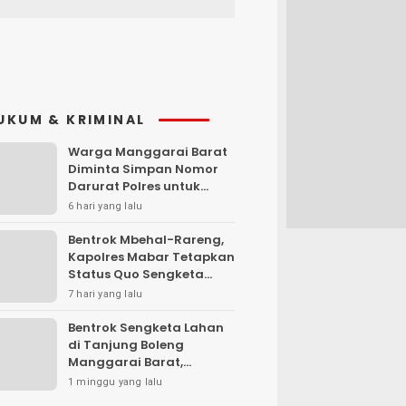
UKUM & KRIMINAL
Warga Manggarai Barat
Diminta Simpan Nomor
Darurat Polres untuk
Laporan Kamtibmas
6 hari yang lalu
Bentrok Mbehal-Rareng,
Kapolres Mabar Tetapkan
Status Quo Sengketa
Lengkong Warang
7 hari yang lalu
Bentrok Sengketa Lahan
di Tanjung Boleng
Manggarai Barat,
Kendaraan Dibakar
1 minggu yang lalu