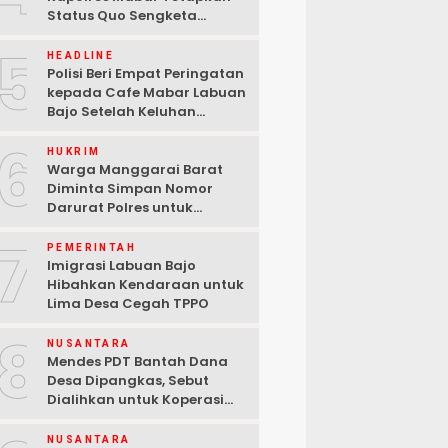
Status Quo Sengketa
Lengkong Warang
5
HEADLINE
Polisi Beri Empat Peringatan
kepada Cafe Mabar Labuan
Bajo Setelah Keluhan
Warga di Media Sosial
6
HUKRIM
Warga Manggarai Barat
Diminta Simpan Nomor
Darurat Polres untuk
Laporan Kamtibmas
7
PEMERINTAH
Imigrasi Labuan Bajo
Hibahkan Kendaraan untuk
Lima Desa Cegah TPPO
8
NUSANTARA
Mendes PDT Bantah Dana
Desa Dipangkas, Sebut
Dialihkan untuk Koperasi
Merah Putih
NUSANTARA