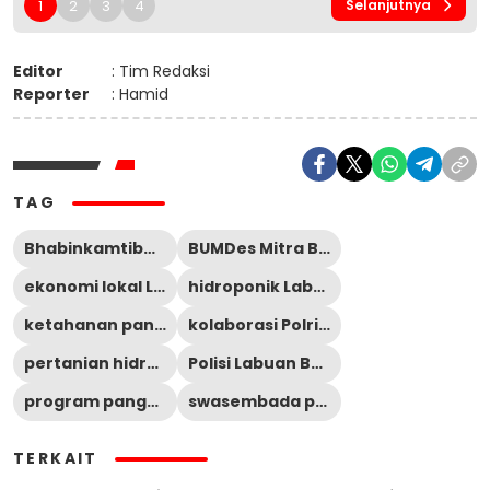
1
2
3
4
Selanjutnya
Editor
: Tim Redaksi
Reporter
: Hamid
TAG
Bhabinkamtibmas Desa Batu Cermin
BUMDes Mitra Bersama
ekonomi lokal Labuan Bajo
hidroponik Labuan Bajo
ketahanan pangan Manggarai Barat
kolaborasi Polri dan desa
pertanian hidroponik NTT
Polisi Labuan Bajo
program pangan Presiden RI
swasembada pangan desa
TERKAIT