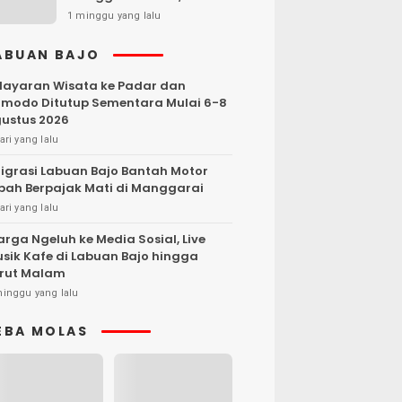
Kendaraan Dibakar
1 minggu yang lalu
ABUAN BAJO
layaran Wisata ke Padar dan
modo Ditutup Sementara Mulai 6-8
ustus 2026
ari yang lalu
igrasi Labuan Bajo Bantah Motor
bah Berpajak Mati di Manggarai
ari yang lalu
rga Ngeluh ke Media Sosial, Live
sik Kafe di Labuan Bajo hingga
rut Malam
minggu yang lalu
EBA MOLAS