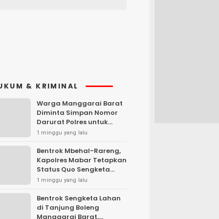
UKUM & KRIMINAL
Warga Manggarai Barat
Diminta Simpan Nomor
Darurat Polres untuk
Laporan Kamtibmas
1 minggu yang lalu
Bentrok Mbehal-Rareng,
Kapolres Mabar Tetapkan
Status Quo Sengketa
Lengkong Warang
1 minggu yang lalu
Bentrok Sengketa Lahan
di Tanjung Boleng
Manggarai Barat,