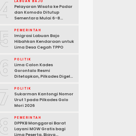
4
LABUAN BAJO
Pelayaran Wisata ke Padar
dan Komodo Ditutup
Sementara Mulai 6-8
Agustus 2026
5
PEMERINTAH
Imigrasi Labuan Bajo
Hibahkan Kendaraan untuk
Lima Desa Cegah TPPO
6
POLITIK
Lima Calon Kades
Gorontalo Resmi
Ditetapkan, Pilkades Digelar
29 September 2026
7
POLITIK
Sukarman Kantongi Nomor
Urut 1 pada Pilkades Golo
Mori 2026
8
PEMERINTAH
DPPKB Manggarai Barat
Layani MOW Gratis bagi
Lima Peserta, Biaya