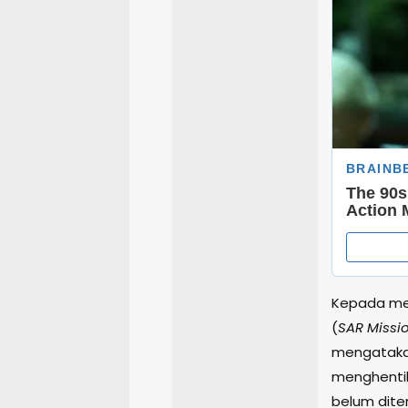
Kepada med
(
SAR Missi
mengatakan
menghentika
belum dite