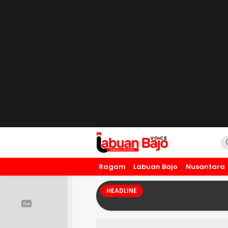
Labuan Bajo Voice
Humanis dan Inspiratif
Ragam
Labuan Bajo
Nusantara
HEADLINE