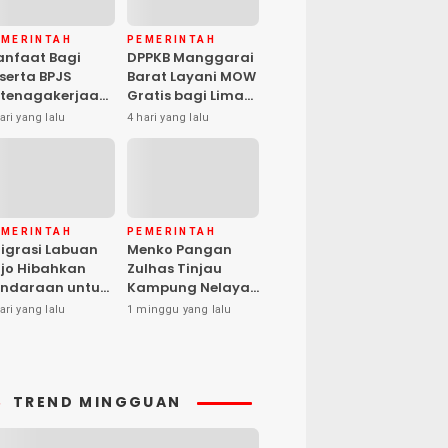
EMERINTAH
PEMERINTAH
nfaat Bagi
DPPKB Manggarai
serta BPJS
Barat Layani MOW
tenagakerjaan
Gratis bagi Lima
pat Santunan
Peserta, Biaya
ari yang lalu
4 hari yang lalu
matian hingga
Ditanggung
asiswa Anak
Pemerintah
EMERINTAH
PEMERINTAH
igrasi Labuan
Menko Pangan
jo Hibahkan
Zulhas Tinjau
ndaraan untuk
Kampung Nelayan
ma Desa Cegah
Modern Warloka,
ari yang lalu
1 minggu yang lalu
PPO
Dilengkapi 29
Sarana
Pendukung
TREND MINGGUAN