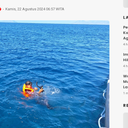
Kamis, 22 Agustus 2024 06:57 WITA
L
Pe
Ko
Ag
4 h
Im
Hi
4 h
Wa
Mu
La
1 
R