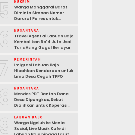
5
HUKRIM
Warga Manggarai Barat
Diminta Simpan Nomor
Darurat Polres untuk
Laporan Kamtibmas
6
NUSANTARA
Travel Agent di Labuan Bajo
Kembalikan Rp14 Juta Usai
Turis Asing Gagal Berlayar
7
PEMERINTAH
Imigrasi Labuan Bajo
Hibahkan Kendaraan untuk
Lima Desa Cegah TPPO
8
NUSANTARA
Mendes PDT Bantah Dana
Desa Dipangkas, Sebut
Dialihkan untuk Koperasi
Merah Putih
9
LABUAN BAJO
Warga Ngeluh ke Media
Sosial, Live Musik Kafe di
Labuan Bajo hingga Larut