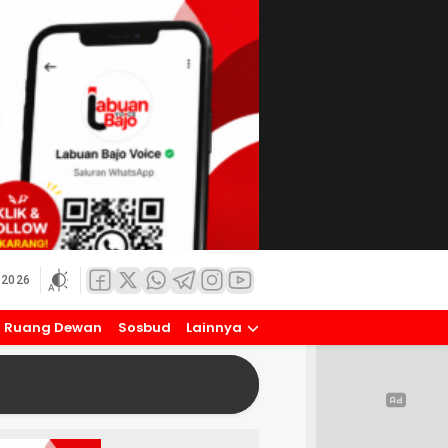
 2026
Ruang Dewan
Sosbud
Lainnya