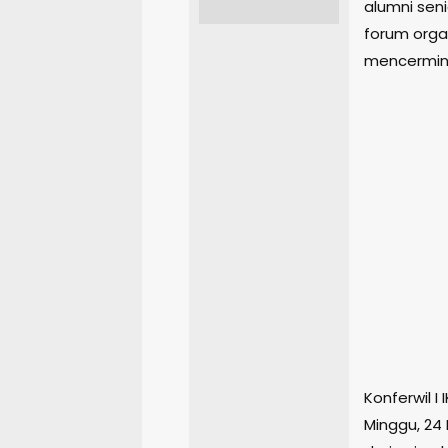
alumni seni
forum orga
mencermink
Konferwil I
Minggu, 24