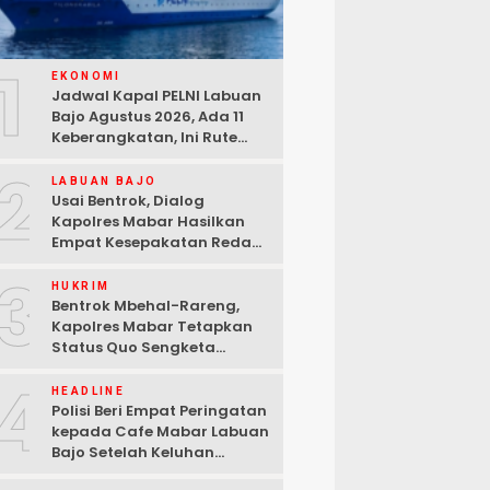
1
EKONOMI
Jadwal Kapal PELNI Labuan
Bajo Agustus 2026, Ada 11
Keberangkatan, Ini Rute
Lengkapnya
2
LABUAN BAJO
Usai Bentrok, Dialog
Kapolres Mabar Hasilkan
Empat Kesepakatan Redam
Konflik Lengkong Warang
3
HUKRIM
Bentrok Mbehal-Rareng,
Kapolres Mabar Tetapkan
Status Quo Sengketa
Lengkong Warang
4
HEADLINE
Polisi Beri Empat Peringatan
kepada Cafe Mabar Labuan
Bajo Setelah Keluhan
Warga di Media Sosial