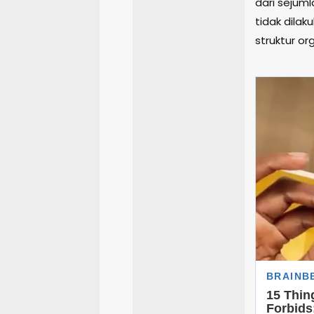
dari sejum
tidak dila
struktur or