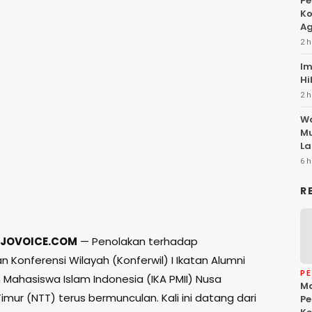
Pe
Ko
Ag
2 h
Im
Hi
2 h
Wa
Mu
La
6 h
R
JOVOICE.COM
— Penolakan terhadap
 Konferensi Wilayah (Konferwil) I Ikatan Alumni
P
 Mahasiswa Islam Indonesia (IKA PMII) Nusa
Ma
mur (NTT) terus bermunculan. Kali ini datang dari
Pe