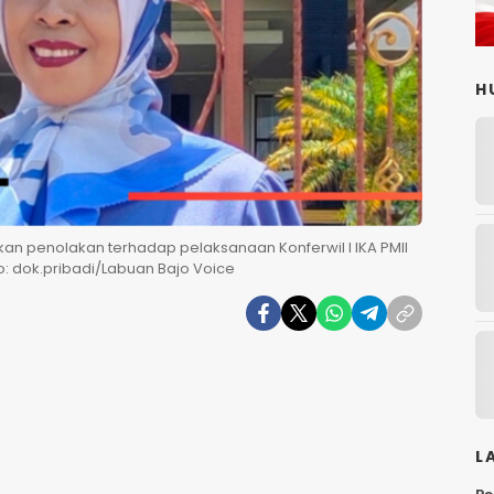
H
kan penolakan terhadap pelaksanaan Konferwil I IKA PMII
o: dok.pribadi/Labuan Bajo Voice
L