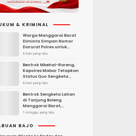
UKUM & KRIMINAL
Warga Manggarai Barat
Diminta Simpan Nomor
Darurat Polres untuk
Laporan Kamtibmas
6 hari yang lalu
Bentrok Mbehal-Rareng,
Kapolres Mabar Tetapkan
Status Quo Sengketa
Lengkong Warang
6 hari yang lalu
Bentrok Sengketa Lahan
di Tanjung Boleng
Manggarai Barat,
Kendaraan Dibakar
1 minggu yang lalu
ABUAN BAJO