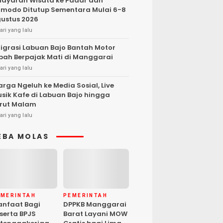
layaran Wisata ke Padar dan
modo Ditutup Sementara Mulai 6-8
ustus 2026
ari yang lalu
igrasi Labuan Bajo Bantah Motor
bah Berpajak Mati di Manggarai
ari yang lalu
rga Ngeluh ke Media Sosial, Live
sik Kafe di Labuan Bajo hingga
rut Malam
ari yang lalu
EBA MOLAS
EMERINTAH
PEMERINTAH
nfaat Bagi
DPPKB Manggarai
serta BPJS
Barat Layani MOW