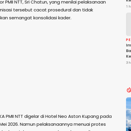
Ke
or PMII NTT, Sri Chatun, yang menilai pelaksanaan
Da
1 h
nisasi tersebut cacat prosedural dan tidak
Ke
Be
an semangat konsolidasi kader.
P
Im
Ba
Ke
Li
3 h
T
 IKA PMII NTT digelar di Hotel Neo Aston Kupang pada
 Mei 2026. Namun pelaksanaannya menuai protes