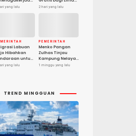
tenagakerjaan
Gratis bagi Lima
pat Santunan
Peserta, Biaya
ari yang lalu
2 hari yang lalu
matian hingga
Ditanggung
asiswa Anak
Pemerintah
EMERINTAH
PEMERINTAH
igrasi Labuan
Menko Pangan
jo Hibahkan
Zulhas Tinjau
ndaraan untuk
Kampung Nelayan
ma Desa Cegah
Modern Warloka,
ari yang lalu
1 minggu yang lalu
PPO
Dilengkapi 29
Sarana
Pendukung
TREND MINGGUAN