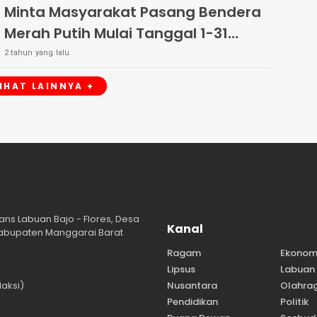
Minta Masyarakat Pasang Bendera
Merah Putih Mulai Tanggal 1-31
Agustus 2024
2 tahun yang lalu
LIHAT LAINNYA +
ans Labuan Bajo - Flores, Desa
Kanal
abupaten Manggarai Barat
Ragam
Ekonom
Lipsus
Labuan 
aksi)
Nusantara
Olahra
Pendidikan
Politik