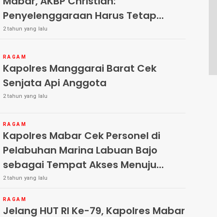
Mabar, AKBP Christian:
Penyelenggaraan Harus Tetap
Menjaga Netralitas
2 tahun yang lalu
RAGAM
Kapolres Manggarai Barat Cek
Senjata Api Anggota
2 tahun yang lalu
RAGAM
Kapolres Mabar Cek Personel di
Pelabuhan Marina Labuan Bajo
sebagai Tempat Akses Menuju
Kawasan TNK
2 tahun yang lalu
RAGAM
Jelang HUT RI Ke-79, Kapolres Mabar