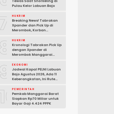
Tewas Saat Snorkeling di
Pulau Kelor Labuan Bajo
7
HUKRIM
Breaking News! Tabrakan
Xpander dan Pick Up di
Merombok, Korban
Dilarikan ke RSUD Komodo
8
HUKRIM
Kronologi Tabrakan Pick Up
dengan Xpander di
Merombok Manggarai
Barat
9
EKONOMI
Jadwal Kapal PELNI Labuan
Bajo Agustus 2026, Ada 11
Keberangkatan, Ini Rute
Lengkapnya
10
PEMERINTAH
Pemkab Manggarai Barat
Siapkan Rp70 Miliar untuk
Bayar Gaji 4.424 PPPK