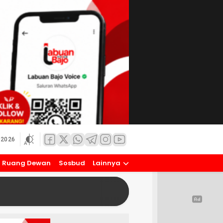
 2026
Ruang Dewan
Sosbud
Lainnya