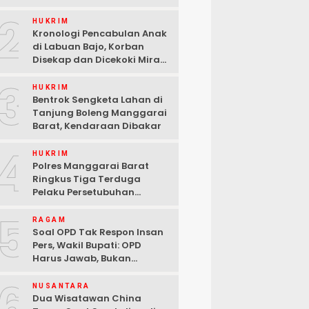
2
HUKRIM
Kronologi Pencabulan Anak
di Labuan Bajo, Korban
Disekap dan Dicekoki Miras,
3 Pelaku Ditangkap
3
HUKRIM
Bentrok Sengketa Lahan di
Tanjung Boleng Manggarai
Barat, Kendaraan Dibakar
4
HUKRIM
Polres Manggarai Barat
Ringkus Tiga Terduga
Pelaku Persetubuhan
terhadap Anak di Labuan
5
Bajo
RAGAM
Soal OPD Tak Respon Insan
Pers, Wakil Bupati: OPD
Harus Jawab, Bukan
Mengabaikan Wartawan
6
NUSANTARA
Dua Wisatawan China