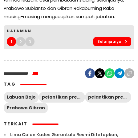
Prabowo Subianto dan Gibran Rakabuming Raka
masing-masing mengucapkan sumpah jabatan.
HALAMAN
1
2
3
Selanjutnya
TAG
Labuan Bajo
pelantikan presiden
pelantikan presiden dan wakil presiden
Prabowo Gibran
TERKAIT
Lima Calon Kades Gorontalo Resmi Ditetapkan,