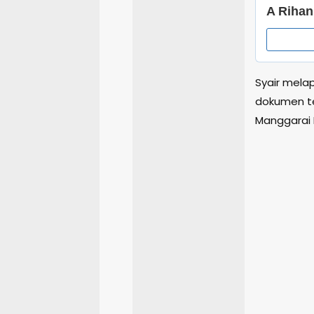
Syair mela
dokumen te
Manggarai 