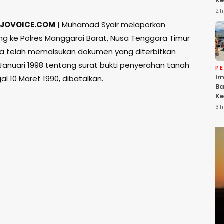
Ke
Da
2 h
Ke
JOVOICE.COM
| Muhamad Syair melaporkan
Be
g ke Polres Manggarai Barat, Nusa Tenggara Timur
a telah memalsukan dokumen yang diterbitkan
 Januari 1998 tentang surat bukti penyerahan tanah
P
Im
l 10 Maret 1990, dibatalkan.
Ba
Ke
Li
3 h
T