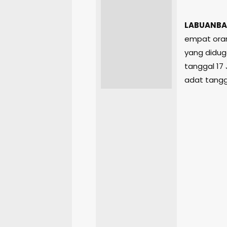
LABUANBA
empat oran
yang didug
tanggal 17
adat tangga