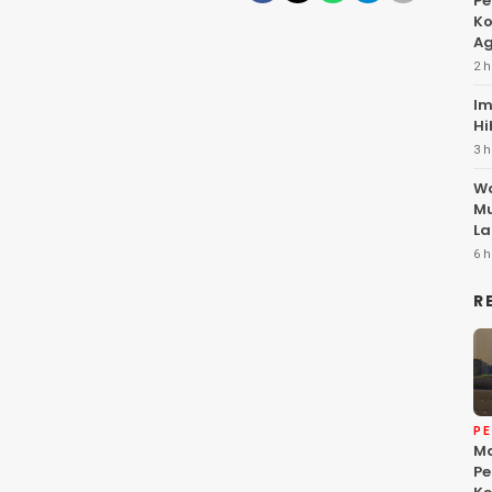
Pe
Ko
Ag
2 h
Im
Hi
3 h
Wa
Mu
La
6 h
R
P
Ma
Pe