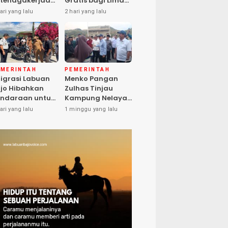
tenagakerjaan
Gratis bagi Lima
pat Santunan
Peserta, Biaya
ari yang lalu
2 hari yang lalu
matian hingga
Ditanggung
asiswa Anak
Pemerintah
EMERINTAH
PEMERINTAH
igrasi Labuan
Menko Pangan
jo Hibahkan
Zulhas Tinjau
ndaraan untuk
Kampung Nelayan
ma Desa Cegah
Modern Warloka,
ari yang lalu
1 minggu yang lalu
PPO
Dilengkapi 29
Sarana
Pendukung