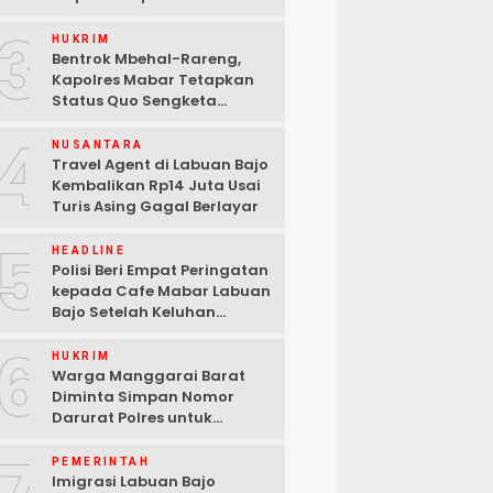
Konflik Lengkong Warang
3
HUKRIM
Bentrok Mbehal-Rareng,
Kapolres Mabar Tetapkan
Status Quo Sengketa
Lengkong Warang
4
NUSANTARA
Travel Agent di Labuan Bajo
Kembalikan Rp14 Juta Usai
Turis Asing Gagal Berlayar
5
HEADLINE
Polisi Beri Empat Peringatan
kepada Cafe Mabar Labuan
Bajo Setelah Keluhan
Warga di Media Sosial
6
HUKRIM
Warga Manggarai Barat
Diminta Simpan Nomor
Darurat Polres untuk
Laporan Kamtibmas
PEMERINTAH
Imigrasi Labuan Bajo