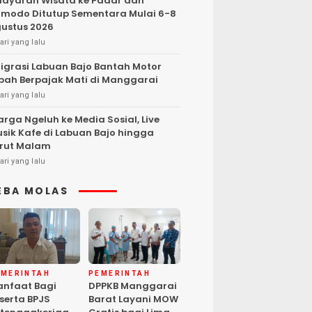
layaran Wisata ke Padar dan
modo Ditutup Sementara Mulai 6-8
ustus 2026
ari yang lalu
igrasi Labuan Bajo Bantah Motor
bah Berpajak Mati di Manggarai
ari yang lalu
rga Ngeluh ke Media Sosial, Live
sik Kafe di Labuan Bajo hingga
rut Malam
ari yang lalu
EBA MOLAS
EMERINTAH
PEMERINTAH
nfaat Bagi
DPPKB Manggarai
serta BPJS
Barat Layani MOW