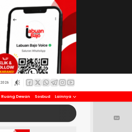
 2026
Ruang Dewan
Sosbud
Lainnya