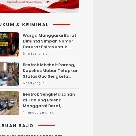
UKUM & KRIMINAL
Warga Manggarai Barat
Diminta Simpan Nomor
Darurat Polres untuk
Laporan Kamtibmas
6 hari yang lalu
Bentrok Mbehal-Rareng,
Kapolres Mabar Tetapkan
Status Quo Sengketa
Lengkong Warang
6 hari yang lalu
Bentrok Sengketa Lahan
di Tanjung Boleng
Manggarai Barat,
Kendaraan Dibakar
1 minggu yang lalu
ABUAN BAJO