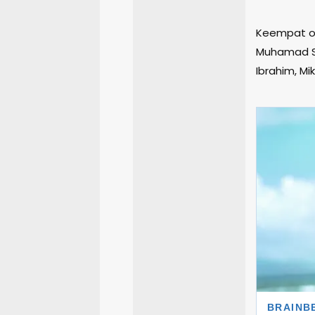
Keempat or
Muhamad Sy
Ibrahim, M