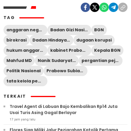
TAG
anggaran negara
Badan Gizi Nasional
BGN
birokrasi
Dadan Hindayana
dugaan korupsi
hukum anggaran
kabinet Prabowo
Kepala BGN
Mahfud MD
Nanik Sudaryati Deyang
pergantian pejabat
Politik Nasional
Prabowo Subianto
tata kelola pemerintahan
TERKAIT
Travel Agent di Labuan Bajo Kembalikan Rp14 Juta
Usai Turis Asing Gagal Berlayar
17 jam yang lalu
Flores Siap Miliki Jalur Peziarahan Katolik Pertama