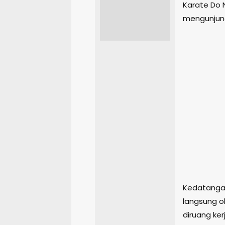
Karate Do 
mengunjungi
Kedatangan
langsung ol
diruang ker