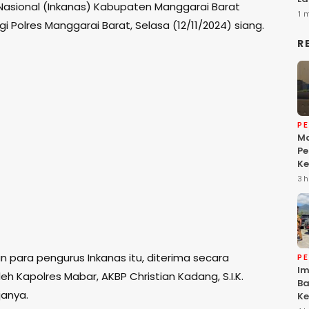
Nasional (Inkanas) Kabupaten Manggarai Barat
1 
 Polres Manggarai Barat, Selasa (12/11/2024) siang.
R
P
Ma
Pe
Ke
Da
3 h
Ke
Be
 para pengurus Inkanas itu, diterima secara
P
Im
eh Kapolres Mabar, AKBP Christian Kadang, S.I.K.
Ba
janya.
Ke