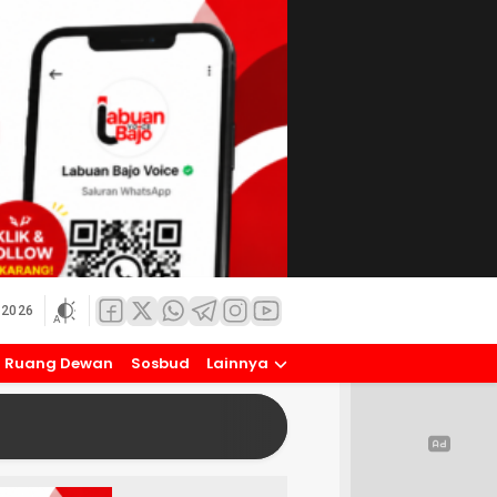
 2026
Ruang Dewan
Sosbud
Lainnya