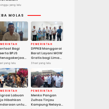
minggu yang lalu
EBA MOLAS
EMERINTAH
PEMERINTAH
nfaat Bagi
DPPKB Manggarai
serta BPJS
Barat Layani MOW
tenagakerjaan
Gratis bagi Lima
pat Santunan
Peserta, Biaya
ari yang lalu
3 hari yang lalu
matian hingga
Ditanggung
asiswa Anak
Pemerintah
EMERINTAH
PEMERINTAH
igrasi Labuan
Menko Pangan
jo Hibahkan
Zulhas Tinjau
ndaraan untuk
Kampung Nelayan