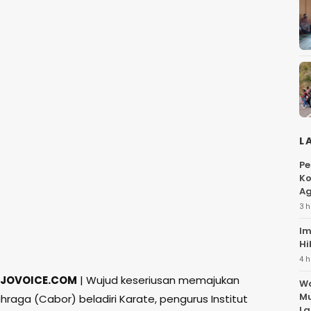
L
Pe
Ko
Ag
3 h
Im
Hi
4 h
JOVOICE.COM
| Wujud keseriusan memajukan
Wa
Mu
raga (Cabor) beladiri Karate, pengurus Institut
La