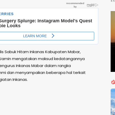
Li
4 h
T
lis Sabuk Hitam Inkanas Kabupaten Mabar,
 Jamin mengatakan maksud kedatangannya
ngurus Inkanas Mabar dalam rangka
ahmi dan menyampaikan beberapa hal terkait
iatan Inkanas.