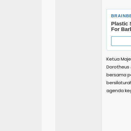
Ketua Maje
Dorotheus
bersama pe
bersilatur
agenda keg