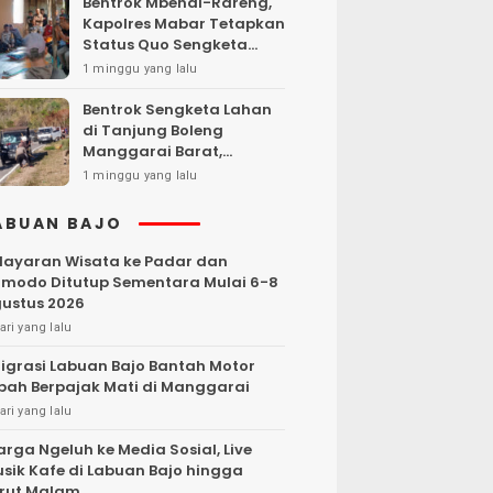
Bentrok Mbehal-Rareng,
Kapolres Mabar Tetapkan
Status Quo Sengketa
Lengkong Warang
1 minggu yang lalu
Bentrok Sengketa Lahan
di Tanjung Boleng
Manggarai Barat,
Kendaraan Dibakar
1 minggu yang lalu
ABUAN BAJO
layaran Wisata ke Padar dan
modo Ditutup Sementara Mulai 6-8
ustus 2026
ari yang lalu
igrasi Labuan Bajo Bantah Motor
bah Berpajak Mati di Manggarai
ari yang lalu
rga Ngeluh ke Media Sosial, Live
sik Kafe di Labuan Bajo hingga
rut Malam