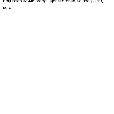
berjumlah 63.416 orang,” ujar Stefanus, Selasa (22/10)
sore.