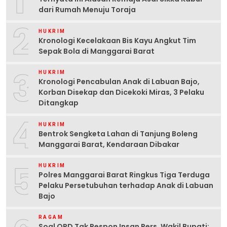
1
dari Rumah Menuju Toraja
2
HUKRIM
Kronologi Kecelakaan Bis Kayu Angkut Tim
Sepak Bola di Manggarai Barat
3
HUKRIM
Kronologi Pencabulan Anak di Labuan Bajo,
Korban Disekap dan Dicekoki Miras, 3 Pelaku
Ditangkap
4
HUKRIM
Bentrok Sengketa Lahan di Tanjung Boleng
Manggarai Barat, Kendaraan Dibakar
5
HUKRIM
Polres Manggarai Barat Ringkus Tiga Terduga
Pelaku Persetubuhan terhadap Anak di Labuan
Bajo
RAGAM
Soal OPD Tak Respon Insan Pers, Wakil Bupati: