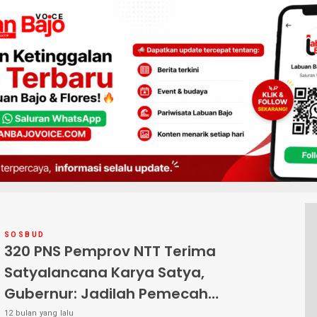
SOSBUD
320 PNS Pemprov NTT Terima
Satyalancana Karya Satya,
Gubernur: Jadilah Pemecah
Masalah, Bukan Pembuat Masalah
12 bulan yang lalu