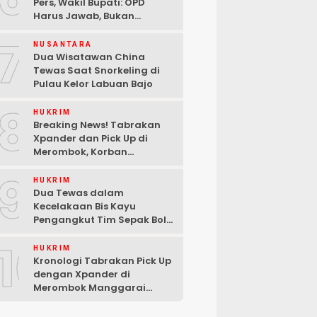
Pers, Wakil Bupati: OPD
Harus Jawab, Bukan
Mengabaikan Wartawan
7
NUSANTARA
Dua Wisatawan China
Tewas Saat Snorkeling di
Pulau Kelor Labuan Bajo
8
HUKRIM
Breaking News! Tabrakan
Xpander dan Pick Up di
Merombok, Korban
Dilarikan ke RSUD Komodo
9
HUKRIM
Dua Tewas dalam
Kecelakaan Bis Kayu
Pengangkut Tim Sepak Bola
di Ndoso Manggarai Barat
10
HUKRIM
Kronologi Tabrakan Pick Up
dengan Xpander di
Merombok Manggarai
Barat