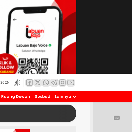
 2026
Ruang Dewan
Sosbud
Lainnya