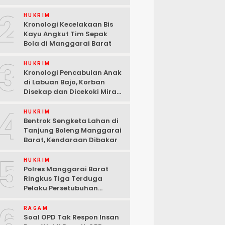
2
HUKRIM
Kronologi Kecelakaan Bis
Kayu Angkut Tim Sepak
Bola di Manggarai Barat
3
HUKRIM
Kronologi Pencabulan Anak
di Labuan Bajo, Korban
Disekap dan Dicekoki Miras,
3 Pelaku Ditangkap
4
HUKRIM
Bentrok Sengketa Lahan di
Tanjung Boleng Manggarai
Barat, Kendaraan Dibakar
5
HUKRIM
Polres Manggarai Barat
Ringkus Tiga Terduga
Pelaku Persetubuhan
terhadap Anak di Labuan
6
Bajo
RAGAM
Soal OPD Tak Respon Insan