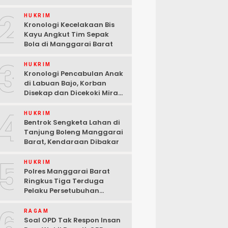
2
HUKRIM
Kronologi Kecelakaan Bis
Kayu Angkut Tim Sepak
Bola di Manggarai Barat
3
HUKRIM
Kronologi Pencabulan Anak
di Labuan Bajo, Korban
Disekap dan Dicekoki Miras,
3 Pelaku Ditangkap
4
HUKRIM
Bentrok Sengketa Lahan di
Tanjung Boleng Manggarai
Barat, Kendaraan Dibakar
5
HUKRIM
Polres Manggarai Barat
Ringkus Tiga Terduga
Pelaku Persetubuhan
terhadap Anak di Labuan
6
Bajo
RAGAM
Soal OPD Tak Respon Insan