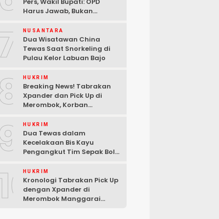
Pers, Wakil Bupati: OPD
Harus Jawab, Bukan
Mengabaikan Wartawan
7
NUSANTARA
Dua Wisatawan China
Tewas Saat Snorkeling di
Pulau Kelor Labuan Bajo
8
HUKRIM
Breaking News! Tabrakan
Xpander dan Pick Up di
Merombok, Korban
Dilarikan ke RSUD Komodo
9
HUKRIM
Dua Tewas dalam
Kecelakaan Bis Kayu
Pengangkut Tim Sepak Bola
di Ndoso Manggarai Barat
10
HUKRIM
Kronologi Tabrakan Pick Up
dengan Xpander di
Merombok Manggarai
Barat