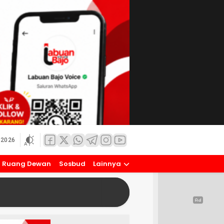
 2026
Ruang Dewan
Sosbud
Lainnya