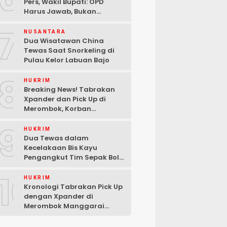
Pers, Wakil Bupati: OPD
Harus Jawab, Bukan
Mengabaikan Wartawan
7
NUSANTARA
Dua Wisatawan China
Tewas Saat Snorkeling di
Pulau Kelor Labuan Bajo
8
HUKRIM
Breaking News! Tabrakan
Xpander dan Pick Up di
Merombok, Korban
Dilarikan ke RSUD Komodo
9
HUKRIM
Dua Tewas dalam
Kecelakaan Bis Kayu
Pengangkut Tim Sepak Bola
di Ndoso Manggarai Barat
10
HUKRIM
Kronologi Tabrakan Pick Up
dengan Xpander di
Merombok Manggarai
Barat