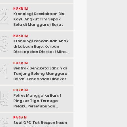
2
HUKRIM
Kronologi Kecelakaan Bis
Kayu Angkut Tim Sepak
Bola di Manggarai Barat
3
HUKRIM
Kronologi Pencabulan Anak
di Labuan Bajo, Korban
Disekap dan Dicekoki Miras,
3 Pelaku Ditangkap
4
HUKRIM
Bentrok Sengketa Lahan di
Tanjung Boleng Manggarai
Barat, Kendaraan Dibakar
5
HUKRIM
Polres Manggarai Barat
Ringkus Tiga Terduga
Pelaku Persetubuhan
terhadap Anak di Labuan
6
Bajo
RAGAM
Soal OPD Tak Respon Insan