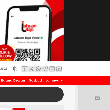
 2026
Ruang Dewan
Sosbud
Lainnya