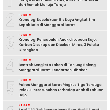
1
dari Rumah Menuju Toraja
2
HUKRIM
Kronologi Kecelakaan Bis Kayu Angkut Tim
Sepak Bola di Manggarai Barat
3
HUKRIM
Kronologi Pencabulan Anak di Labuan Bajo,
Korban Disekap dan Dicekoki Miras, 3 Pelaku
Ditangkap
4
HUKRIM
Bentrok Sengketa Lahan di Tanjung Boleng
Manggarai Barat, Kendaraan Dibakar
5
HUKRIM
Polres Manggarai Barat Ringkus Tiga Terduga
Pelaku Persetubuhan terhadap Anak di Labuan
Bajo
RAGAM
Soal OPD Tak Respon Insan Pers, Wakil Bupati: