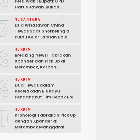
Pers, Wakil Bupati: OPD
Harus Jawab, Bukan
Mengabaikan Wartawan
7
NUSANTARA
Dua Wisatawan China
Tewas Saat Snorkeling di
Pulau Kelor Labuan Bajo
8
HUKRIM
Breaking News! Tabrakan
Xpander dan Pick Up di
Merombok, Korban
Dilarikan ke RSUD Komodo
9
HUKRIM
Dua Tewas dalam
Kecelakaan Bis Kayu
Pengangkut Tim Sepak Bola
di Ndoso Manggarai Barat
10
HUKRIM
Kronologi Tabrakan Pick Up
dengan Xpander di
Merombok Manggarai
Barat