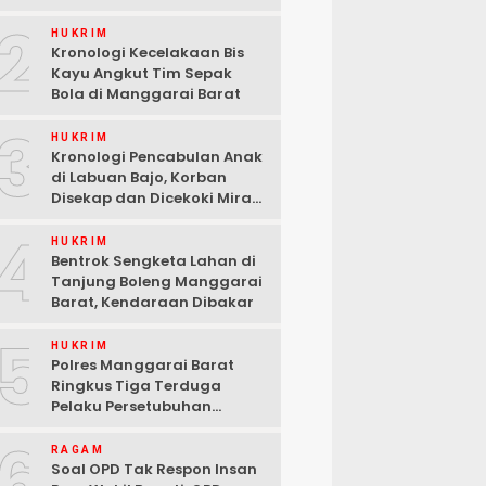
2
HUKRIM
Kronologi Kecelakaan Bis
Kayu Angkut Tim Sepak
Bola di Manggarai Barat
3
HUKRIM
Kronologi Pencabulan Anak
di Labuan Bajo, Korban
Disekap dan Dicekoki Miras,
3 Pelaku Ditangkap
4
HUKRIM
Bentrok Sengketa Lahan di
Tanjung Boleng Manggarai
Barat, Kendaraan Dibakar
5
HUKRIM
Polres Manggarai Barat
Ringkus Tiga Terduga
Pelaku Persetubuhan
terhadap Anak di Labuan
6
Bajo
RAGAM
Soal OPD Tak Respon Insan