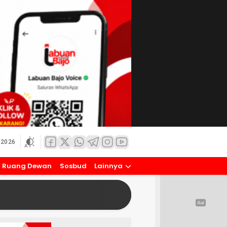
 2026
Ruang Dewan
Sosbud
Lainnya