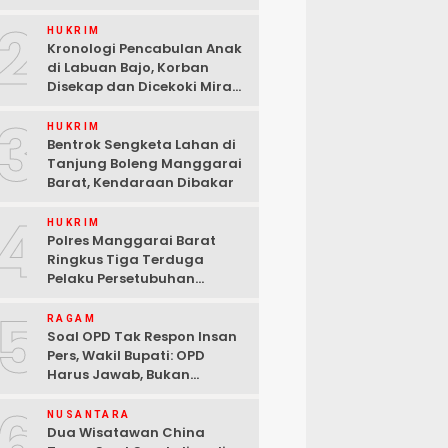
2
HUKRIM
Kronologi Pencabulan Anak
di Labuan Bajo, Korban
Disekap dan Dicekoki Miras,
3 Pelaku Ditangkap
3
HUKRIM
Bentrok Sengketa Lahan di
Tanjung Boleng Manggarai
Barat, Kendaraan Dibakar
4
HUKRIM
Polres Manggarai Barat
Ringkus Tiga Terduga
Pelaku Persetubuhan
terhadap Anak di Labuan
5
Bajo
RAGAM
Soal OPD Tak Respon Insan
Pers, Wakil Bupati: OPD
Harus Jawab, Bukan
Mengabaikan Wartawan
6
NUSANTARA
Dua Wisatawan China