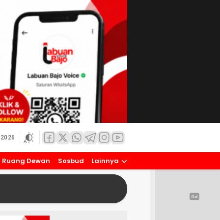
 2026
Ruang Dewan
Sosbud
Lainnya