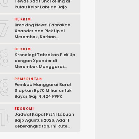
Tewas Saat Snorkeling di
Pulau Kelor Labuan Bajo
7
HUKRIM
Breaking News! Tabrakan
Xpander dan Pick Up di
Merombok, Korban
Dilarikan ke RSUD Komodo
8
HUKRIM
Kronologi Tabrakan Pick Up
dengan Xpander di
Merombok Manggarai
Barat
9
PEMERINTAH
Pemkab Manggarai Barat
Siapkan Rp70 Miliar untuk
Bayar Gaji 4.424 PPPK
10
EKONOMI
Jadwal Kapal PELNI Labuan
Bajo Agustus 2026, Ada 11
Keberangkatan, Ini Rute
Lengkapnya