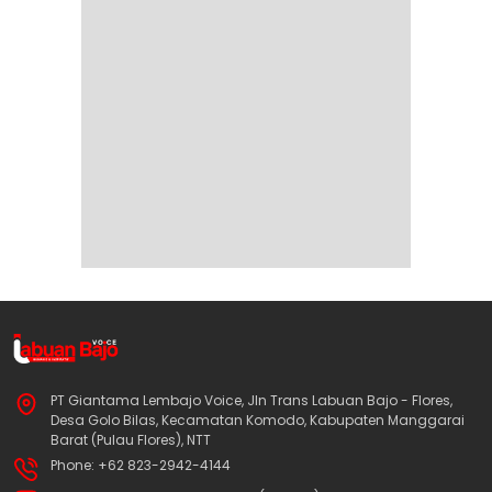
PT Giantama Lembajo Voice, Jln Trans Labuan Bajo - Flores,
Desa Golo Bilas, Kecamatan Komodo, Kabupaten Manggarai
Barat (Pulau Flores), NTT
Phone: +62 823-2942-4144