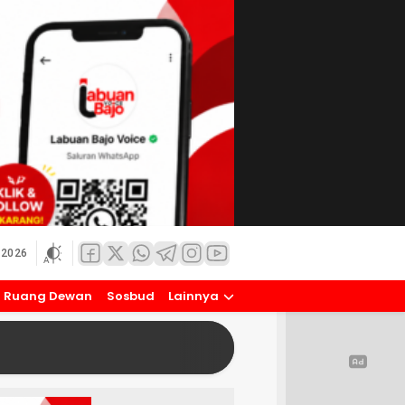
 2026
Ruang Dewan
Sosbud
Lainnya