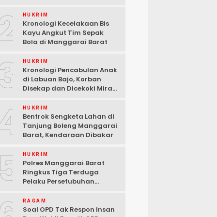
2
HUKRIM
Kronologi Kecelakaan Bis
Kayu Angkut Tim Sepak
Bola di Manggarai Barat
3
HUKRIM
Kronologi Pencabulan Anak
di Labuan Bajo, Korban
Disekap dan Dicekoki Miras,
3 Pelaku Ditangkap
4
HUKRIM
Bentrok Sengketa Lahan di
Tanjung Boleng Manggarai
Barat, Kendaraan Dibakar
5
HUKRIM
Polres Manggarai Barat
Ringkus Tiga Terduga
Pelaku Persetubuhan
terhadap Anak di Labuan
6
Bajo
RAGAM
Soal OPD Tak Respon Insan