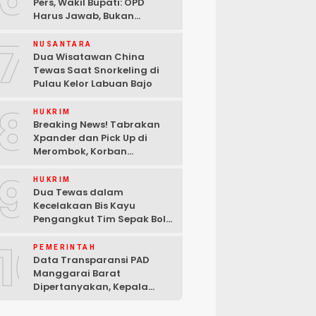
Pers, Wakil Bupati: OPD
Harus Jawab, Bukan
Mengabaikan Wartawan
7
NUSANTARA
Dua Wisatawan China
Tewas Saat Snorkeling di
Pulau Kelor Labuan Bajo
8
HUKRIM
Breaking News! Tabrakan
Xpander dan Pick Up di
Merombok, Korban
Dilarikan ke RSUD Komodo
9
HUKRIM
Dua Tewas dalam
Kecelakaan Bis Kayu
Pengangkut Tim Sepak Bola
di Ndoso Manggarai Barat
10
PEMERINTAH
Data Transparansi PAD
Manggarai Barat
Dipertanyakan, Kepala
Bapenda Berdalih Sibuk