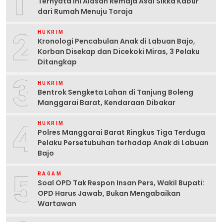
1
Ternyata Ini Alasan Remaja Asal Sikka Kabur
dari Rumah Menuju Toraja
2
HUKRIM
Kronologi Pencabulan Anak di Labuan Bajo,
Korban Disekap dan Dicekoki Miras, 3 Pelaku
Ditangkap
3
HUKRIM
Bentrok Sengketa Lahan di Tanjung Boleng
Manggarai Barat, Kendaraan Dibakar
4
HUKRIM
Polres Manggarai Barat Ringkus Tiga Terduga
Pelaku Persetubuhan terhadap Anak di Labuan
Bajo
5
RAGAM
Soal OPD Tak Respon Insan Pers, Wakil Bupati:
OPD Harus Jawab, Bukan Mengabaikan
Wartawan