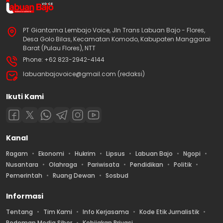
PT Giantama Lembajo Voice, Jln Trans Labuan Bajo - Flores,
Desa Golo Bilas, Kecamatan Komodo, Kabupaten Manggarai
Barat (Pulau Flores), NTT
Phone: +62 823-2942-4144
labuanbajovoice@gmail.com (redaksi)
Ikuti Kami
Kanal
Ragam
Ekonomi
Hukrim
Lipsus
Labuan Bajo
Ngopi
Nusantara
Olahraga
Pariwisata
Pendidikan
Politik
Pemerintah
Ruang Dewan
Sosbud
Informasi
Tentang
Tim Kami
Info Kerjasama
Kode Etik Jurnalistik
Pedoman Media Siber
Kebijakan Privasi