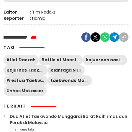
Editor
: Tim Redaksi
Reporter
: Hamid
TAG
Atlet Daerah
Battle of Maestro 2026
kejuaraan nasional taekwondo
Kejurnas Taekwondo
olahraga NTT
Prestasi Taekwondo
taekwondo Manggarai Barat
Unhas Makassar
TERKAIT
Dua Atlet Taekwondo Manggarai Barat Raih Emas dan
Perak di Malaysia
4 hari yang lalu