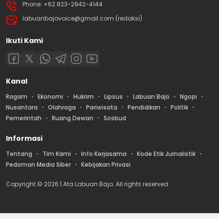
Phone: +62 823-2942-4144
labuanbajovoice@gmail.com (redaksi)
Ikuti Kami
Kanal
Ragam
Ekonomi
Hukrim
Lipsus
Labuan Bajo
Ngopi
Nusantara
Olahraga
Pariwisata
Pendidikan
Politik
Pemerintah
Ruang Dewan
Sosbud
Informasi
Tentang
Tim Kami
Info Kerjasama
Kode Etik Jurnalistik
Pedoman Media Siber
Kebijakan Privasi
Copyright © 2026 | Ata Labuan Bajo. All rights reserved.