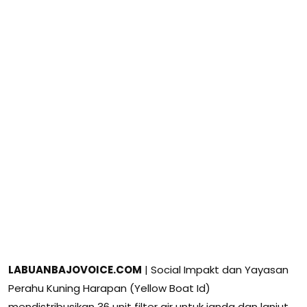
LABUANBAJOVOICE.COM
| Social Impakt dan Yayasan
Perahu Kuning Harapan (Yellow Boat Id)
mendistribusikan 36 unit filter air untuk janda dan lanjut