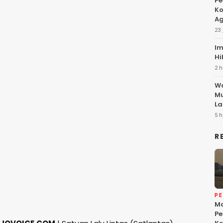
Pe
Ko
Ag
23 
Im
Hi
2 h
Wa
Mu
La
5 h
R
P
Ma
Pe