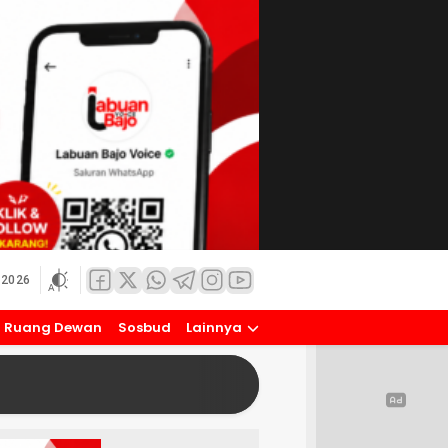
 2026
Ruang Dewan
Sosbud
Lainnya