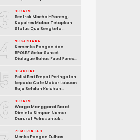
Konflik Lengkong Warang
3
HUKRIM
Bentrok Mbehal-Rareng,
Kapolres Mabar Tetapkan
Status Quo Sengketa
Lengkong Warang
4
NUSANTARA
Kemenko Pangan dan
BPOLBF Gelar Sunset
Dialogue Bahas Food Forest
di Parapuar Labuan Bajo
5
HEADLINE
Polisi Beri Empat Peringatan
kepada Cafe Mabar Labuan
Bajo Setelah Keluhan
Warga di Media Sosial
6
HUKRIM
Warga Manggarai Barat
Diminta Simpan Nomor
Darurat Polres untuk
Laporan Kamtibmas
PEMERINTAH
Menko Pangan Zulhas