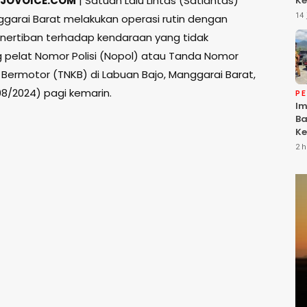
JOVOICE.COM
| Satuan Lalu Lintas (Satlantas)
Ke
Da
14 
ggarai Barat melakukan operasi rutin dengan
Ke
nertiban terhadap kendaraan yang tidak
Be
elat Nomor Polisi (Nopol) atau Tanda Nomor
Bermotor (TNKB) di Labuan Bajo, Manggarai Barat,
08/2024) pagi kemarin.
P
Im
Ba
Ke
Li
2 h
T