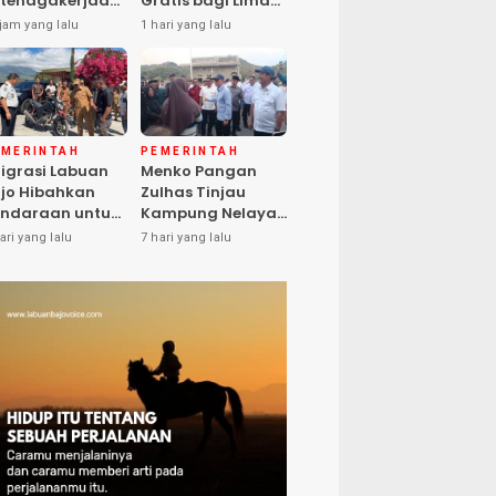
tenagakerjaan
Gratis bagi Lima
pat Santunan
Peserta, Biaya
jam yang lalu
1 hari yang lalu
matian hingga
Ditanggung
asiswa Anak
Pemerintah
EMERINTAH
PEMERINTAH
igrasi Labuan
Menko Pangan
jo Hibahkan
Zulhas Tinjau
ndaraan untuk
Kampung Nelayan
ma Desa Cegah
Modern Warloka,
ari yang lalu
7 hari yang lalu
PPO
Dilengkapi 29
Sarana
Pendukung