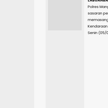
LABUANBA
Polres Man
sasaran pe
memasang p
Kendaraan 
Senin (05/