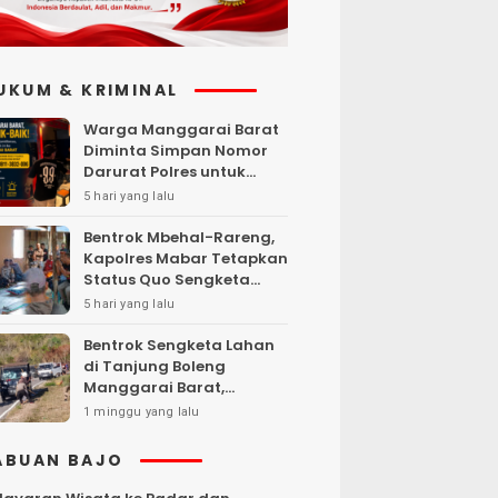
UKUM & KRIMINAL
Warga Manggarai Barat
Diminta Simpan Nomor
Darurat Polres untuk
Laporan Kamtibmas
5 hari yang lalu
Bentrok Mbehal-Rareng,
Kapolres Mabar Tetapkan
Status Quo Sengketa
Lengkong Warang
5 hari yang lalu
Bentrok Sengketa Lahan
di Tanjung Boleng
Manggarai Barat,
Kendaraan Dibakar
1 minggu yang lalu
ABUAN BAJO