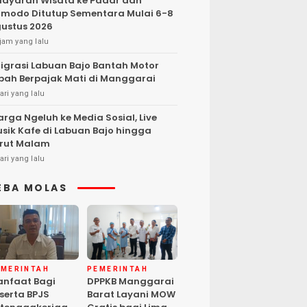
layaran Wisata ke Padar dan
modo Ditutup Sementara Mulai 6-8
ustus 2026
jam yang lalu
igrasi Labuan Bajo Bantah Motor
bah Berpajak Mati di Manggarai
ari yang lalu
rga Ngeluh ke Media Sosial, Live
sik Kafe di Labuan Bajo hingga
rut Malam
ari yang lalu
EBA MOLAS
EMERINTAH
PEMERINTAH
nfaat Bagi
DPPKB Manggarai
serta BPJS
Barat Layani MOW