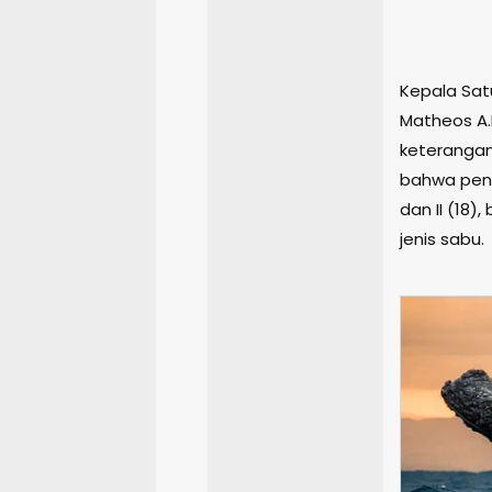
Kepala Sat
Matheos A.D
keterangan
bahwa peny
dan II (18)
jenis sabu.