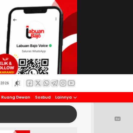
 2026
Ruang Dewan
Sosbud
Lainnya