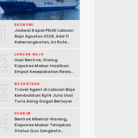
1
EKONOMI
Jadwal Kapal PELNI Labuan
Bajo Agustus 2026, Ada 11
Keberangkatan, Ini Rute
Lengkapnya
2
LABUAN BAJO
Usai Bentrok, Dialog
Kapolres Mabar Hasilkan
Empat Kesepakatan Redam
Konflik Lengkong Warang
3
NUSANTARA
Travel Agent di Labuan Bajo
Kembalikan Rp14 Juta Usai
Turis Asing Gagal Berlayar
4
HUKRIM
Bentrok Mbehal-Rareng,
Kapolres Mabar Tetapkan
Status Quo Sengketa
Lengkong Warang