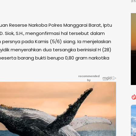
Li
3 h
T
uan Reserse Narkoba Polres Manggarai Barat, Iptu
. Siok, S.H., mengonfirmasi hal tersebut dalam
 persnya pada Kamis (5/6) siang. Ia menjelaskan
idik menyerahkan dua tersangka berinisial H (28)
, beserta barang bukti berupa 0,80 gram narkotika