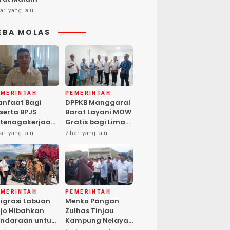
ari yang lalu
EBA MOLAS
EMERINTAH
PEMERINTAH
nfaat Bagi
DPPKB Manggarai
serta BPJS
Barat Layani MOW
tenagakerjaan
Gratis bagi Lima
pat Santunan
Peserta, Biaya
ari yang lalu
2 hari yang lalu
matian hingga
Ditanggung
asiswa Anak
Pemerintah
EMERINTAH
PEMERINTAH
igrasi Labuan
Menko Pangan
jo Hibahkan
Zulhas Tinjau
ndaraan untuk
Kampung Nelayan