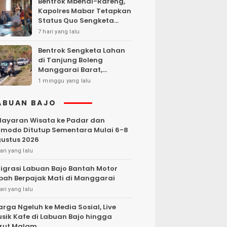
Bentrok Mbehal-Rareng,
Kapolres Mabar Tetapkan
Status Quo Sengketa
Lengkong Warang
7 hari yang lalu
Bentrok Sengketa Lahan
di Tanjung Boleng
Manggarai Barat,
Kendaraan Dibakar
1 minggu yang lalu
ABUAN BAJO
layaran Wisata ke Padar dan
modo Ditutup Sementara Mulai 6-8
ustus 2026
ari yang lalu
igrasi Labuan Bajo Bantah Motor
bah Berpajak Mati di Manggarai
ari yang lalu
rga Ngeluh ke Media Sosial, Live
sik Kafe di Labuan Bajo hingga
rut Malam