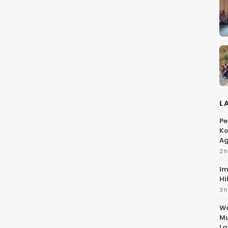
L
Pe
Ko
Ag
2 h
Im
Hi
3 h
Wa
Mu
La