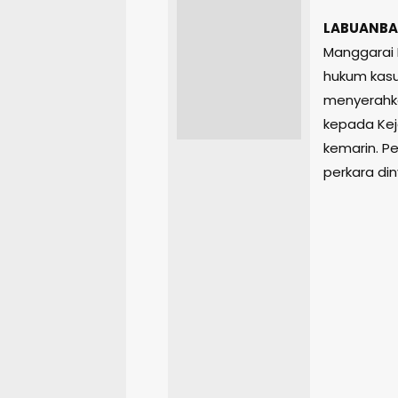
LABUANBA
Manggarai 
hukum kasu
menyerahka
kepada Kej
kemarin. Pe
perkara din