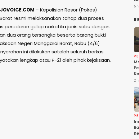
6 h
JOVOICE.COM
– Kepolisian Resor (Polres)
Barat resmi melaksanakan tahap dua proses
R
s peredaran gelap narkotika jenis sabu dengan
n dua orang tersangka beserta barang bukti
aksaan Negeri Manggarai Barat, Rabu (4/6)
nyerahan ini dilakukan setelah seluruh berkas
P
yatakan lengkap atau P-21 oleh pihak kejaksaan.
Ma
Pe
Ke
Da
2 h
Ke
Be
P
Im
Ba
Ke