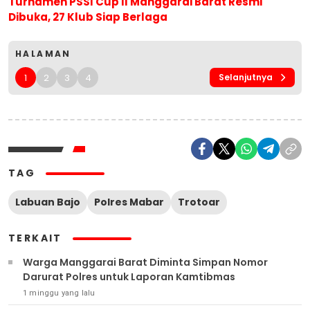
Turnamen PSSI Cup II Manggarai Barat Resmi
Dibuka, 27 Klub Siap Berlaga
HALAMAN
1
2
3
4
Selanjutnya
TAG
Labuan Bajo
Polres Mabar
Trotoar
TERKAIT
Warga Manggarai Barat Diminta Simpan Nomor
Darurat Polres untuk Laporan Kamtibmas
1 minggu yang lalu