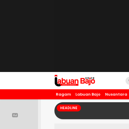
Labuan Bajo Voice
Humanis dan Inspiratif
Ragam
Labuan Bajo
Nusantara
HEADLINE