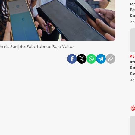
Ma
Pe
Ke
Da
2 h
Ke
Be
ris Sucipto. Foto: Labuan Bajo Voice
P
Im
Ba
Ke
Li
3 h
T