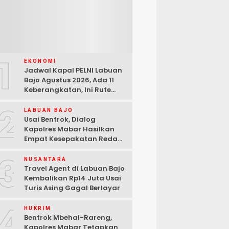
1
EKONOMI
Jadwal Kapal PELNI Labuan
Bajo Agustus 2026, Ada 11
Keberangkatan, Ini Rute
Lengkapnya
2
LABUAN BAJO
Usai Bentrok, Dialog
Kapolres Mabar Hasilkan
Empat Kesepakatan Redam
Konflik Lengkong Warang
3
NUSANTARA
Travel Agent di Labuan Bajo
Kembalikan Rp14 Juta Usai
Turis Asing Gagal Berlayar
4
HUKRIM
Bentrok Mbehal-Rareng,
Kapolres Mabar Tetapkan