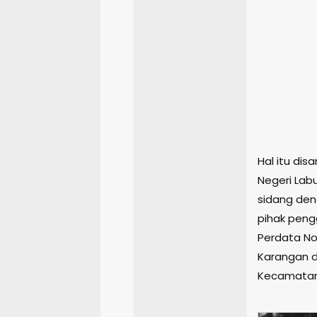
Hal itu di
Negeri Lab
sidang den
pihak peng
Perdata No
Karangan d
Kecamatan