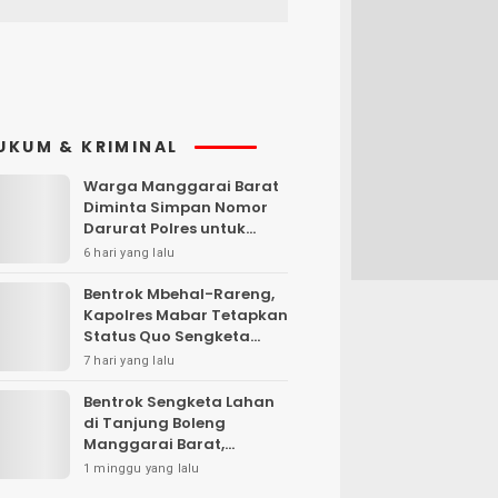
UKUM & KRIMINAL
Warga Manggarai Barat
Diminta Simpan Nomor
Darurat Polres untuk
Laporan Kamtibmas
6 hari yang lalu
Bentrok Mbehal-Rareng,
Kapolres Mabar Tetapkan
Status Quo Sengketa
Lengkong Warang
7 hari yang lalu
Bentrok Sengketa Lahan
di Tanjung Boleng
Manggarai Barat,
Kendaraan Dibakar
1 minggu yang lalu