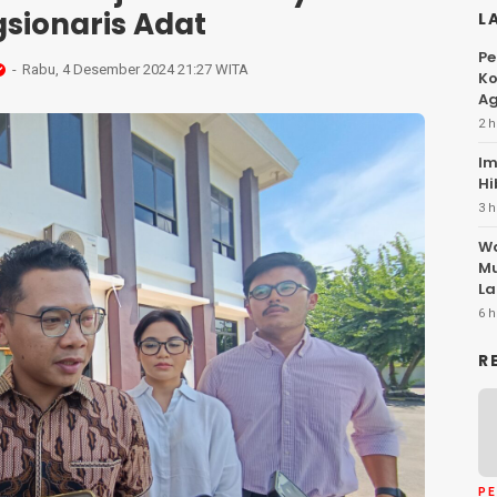
sionaris Adat
L
Pe
Rabu, 4 Desember 2024 21:27 WITA
Ko
Ag
2 h
Im
Hi
3 h
Wa
Mu
La
6 h
R
P