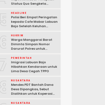
Status Quo Sengketa
Lengkong Warang
5
HEADLINE
Polisi Beri Empat Peringatan
kepada Cafe Mabar Labuan
Bajo Setelah Keluhan
Warga di Media Sosial
6
HUKRIM
Warga Manggarai Barat
Diminta Simpan Nomor
Darurat Polres untuk
Laporan Kamtibmas
7
PEMERINTAH
Imigrasi Labuan Bajo
Hibahkan Kendaraan untuk
Lima Desa Cegah TPPO
8
NUSANTARA
Mendes PDT Bantah Dana
Desa Dipangkas, Sebut
Dialihkan untuk Koperasi
Merah Putih
NUSANTARA