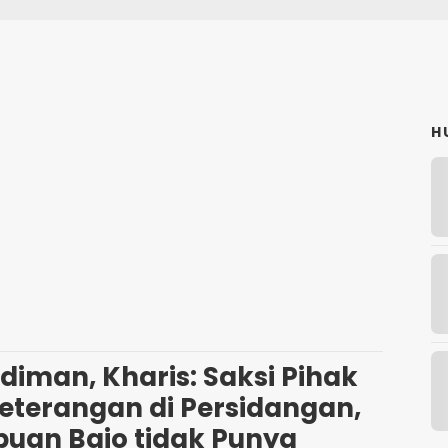
H
iman, Kharis: Saksi Pihak
eterangan di Persidangan,
buan Bajo tidak Punya