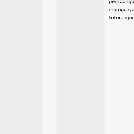
persidanga
mempunyai 
keterangan