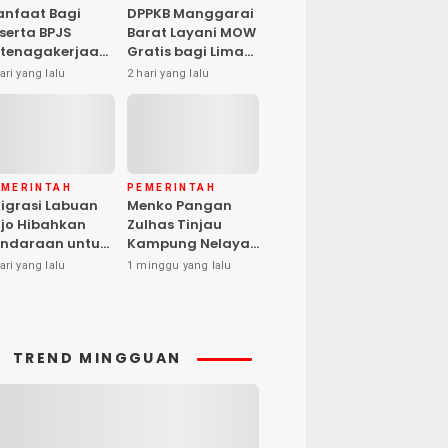
nfaat Bagi
DPPKB Manggarai
serta BPJS
Barat Layani MOW
tenagakerjaan
Gratis bagi Lima
pat Santunan
Peserta, Biaya
ari yang lalu
2 hari yang lalu
matian hingga
Ditanggung
asiswa Anak
Pemerintah
EMERINTAH
PEMERINTAH
igrasi Labuan
Menko Pangan
jo Hibahkan
Zulhas Tinjau
ndaraan untuk
Kampung Nelayan
ma Desa Cegah
Modern Warloka,
ari yang lalu
1 minggu yang lalu
PPO
Dilengkapi 29
Sarana
Pendukung
TREND MINGGUAN